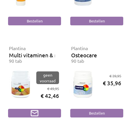
Plantina
Plantina
Multi vitaminen & mineralen
Osteocare
90 tab
90 tab
geen
€ 39,95
voorraad
€ 35,96
€ 49,95
€ 42,46