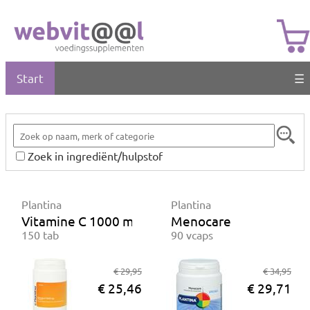
Start
☰
Zoek in ingrediënt/hulpstof
Plantina
Plantina
Vitamine C 1000 mg
Menocare
150 tab
90 vcaps
€ 29,95
€ 34,95
€ 25,46
€ 29,71