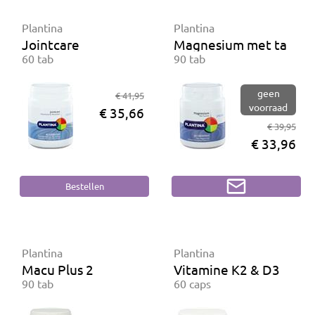
Plantina
Plantina
Jointcare
Magnesium met taurin
60 tab
90 tab
geen
€ 41,95
voorraad
€ 35,66
€ 39,95
€ 33,96
Plantina
Plantina
Macu Plus 2
Vitamine K2 & D3
90 tab
60 caps