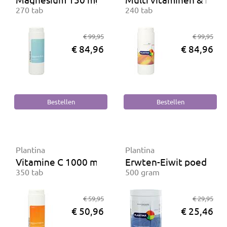
270 tab
240 tab
€ 99,95
€ 99,95
€ 84,96
€ 84,96
Plantina
Plantina
Vitamine C 1000 mg
Erwten-Eiwit poeder
350 tab
500 gram
€ 59,95
€ 29,95
€ 50,96
€ 25,46