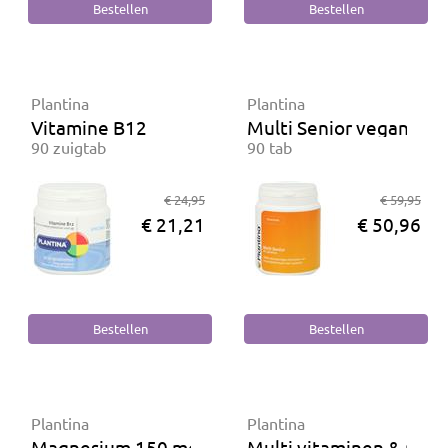
Plantina
Plantina
Vitamine B12
Multi Senior vegan
90 zuigtab
90 tab
€ 24,95
€ 59,95
€ 21,21
€ 50,96
Plantina
Plantina
Magnesium 150 mg
Multi vitaminen & mine