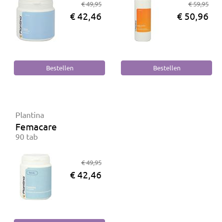
€ 49,95
€ 59,95
€ 42,46
€ 50,96
Plantina
Femacare
90 tab
€ 49,95
€ 42,46