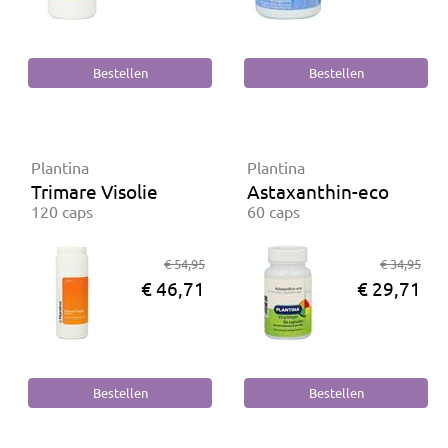
Plantina
Plantina
Trimare Visolie
Astaxanthin-eco
120 caps
60 caps
€ 54,95
€ 34,95
€ 46,71
€ 29,71