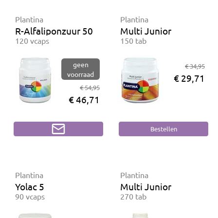
Plantina
Plantina
R-Alfaliponzuur 50 mg
Multi Junior
120 vcaps
150 tab
geen
€ 34,95
voorraad
€ 29,71
€ 54,95
€ 46,71
Plantina
Plantina
Yolac 5
Multi Junior
90 vcaps
270 tab