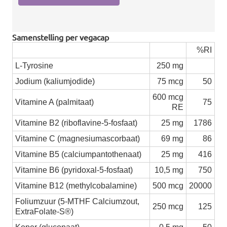
Samenstelling per vegacap
%RI
L-Tyrosine
250 mg
Jodium (kaliumjodide)
75 mcg
50
600 mcg
Vitamine A (palmitaat)
75
RE
Vitamine B2 (riboflavine-5-fosfaat)
25 mg
1786
Vitamine C (magnesiumascorbaat)
69 mg
86
Vitamine B5 (calciumpantothenaat)
25 mg
416
Vitamine B6 (pyridoxal-5-fosfaat)
10,5 mg
750
Vitamine B12 (methylcobalamine)
500 mcg
20000
Foliumzuur (5-MTHF Calciumzout,
250 mcg
125
ExtraFolate-S®)