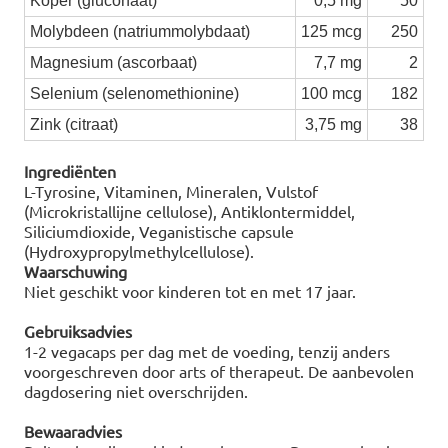
Koper (gluconaat)
0,5 mg
50
Molybdeen (natriummolybdaat)
125 mcg
250
Magnesium (ascorbaat)
7,7 mg
2
Selenium (selenomethionine)
100 mcg
182
Zink (citraat)
3,75 mg
38
Ingrediënten
L-Tyrosine, Vitaminen, Mineralen, Vulstof
(Microkristallijne cellulose), Antiklontermiddel,
Siliciumdioxide, Veganistische capsule
(Hydroxypropylmethylcellulose).
Waarschuwing
Niet geschikt voor kinderen tot en met 17 jaar.
Gebruiksadvies
1-2 vegacaps per dag met de voeding, tenzij anders
voorgeschreven door arts of therapeut. De aanbevolen
dagdosering niet overschrijden.
Bewaaradvies