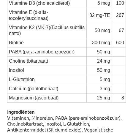
Vitamine D3 (cholecalciferol)
5 mcg
100
Vitamine E (d-alfa-
32 mg-TE
267
tocoferylsuccinaat)
Vitamine K2 (MK-7)(Bacillus subtilis
50 mcg
67
natto)
Biotine
300 mcg
600
PABA (para-aminobenzoëzuur)
50 mg
Choline (bitartraat)
24 mg
Inositol
50 mg
L-Glutathion
5 mg
Calcium (pantothenaat)
3 mg
Magnesium (ascorbaat)
25 mg
8
Ingrediënten
Vitaminen, Mineralen, PABA (para-aminobenzoëzuur),
Cholinebitartraat, Inositol, L-Glutathion,
Antiklontermiddel (Siliciumdioxide), Veganistische