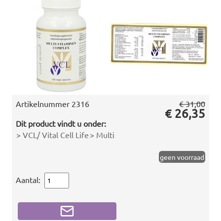
Artikelnummer
2316
€ 31,00
€ 26,35
Dit product vindt u onder:
>
VCL/ Vital Cell Life
>
Multi
geen voorraad
Aantal: