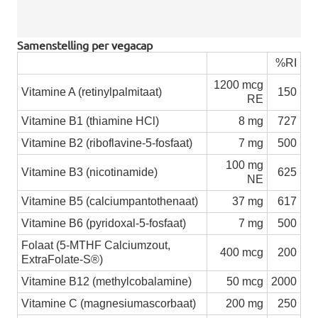
Samenstelling per vegacap
%RI
1200 mcg
Vitamine A (retinylpalmitaat)
150
RE
Vitamine B1 (thiamine HCl)
8 mg
727
Vitamine B2 (riboflavine-5-fosfaat)
7 mg
500
100 mg
Vitamine B3 (nicotinamide)
625
NE
Vitamine B5 (calciumpantothenaat)
37 mg
617
Vitamine B6 (pyridoxal-5-fosfaat)
7 mg
500
Folaat (5-MTHF Calciumzout,
400 mcg
200
ExtraFolate-S®)
Vitamine B12 (methylcobalamine)
50 mcg
2000
Vitamine C (magnesiumascorbaat)
200 mg
250