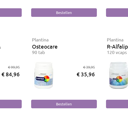
Plantina
Plantina
&
Osteocare
R-Alfali
90 tab
120 vcaps
€ 99,95
€ 39,95
€ 84,96
€ 35,96