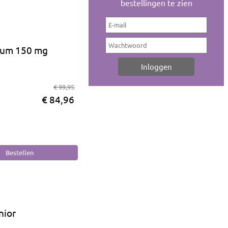
bestellingen te zien
um 150 mg
€ 99,95
€ 84,96
nior