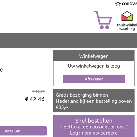
contra
Winkelwagen
Uw winkelwagen is leeg
e
€ 49,95
Gratis bezorging binnen
€ 42,46
Nederland bij een bestelling boven
€35,--
Snel bestellen
Heeft u al een account bij ons ?
Log in om uw eerdere