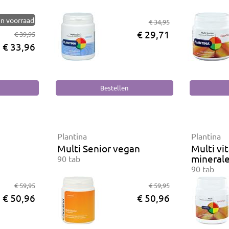
n voorraad
€ 34,95
€ 29,71
€ 39,95
€ 33,96
Plantina
Plantina
Multi Senior vegan
Multi vi
mineral
90 tab
90 tab
€ 59,95
€ 59,95
€ 50,96
€ 50,96