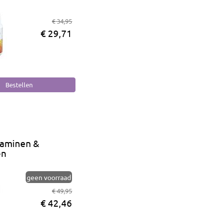
€ 34,95
€ 29,71
taminen &
en
geen voorraad
€ 49,95
€ 42,46