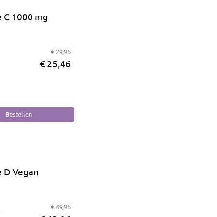
e C 1000 mg
€ 29,95
€ 25,46
e D Vegan
€ 49,95