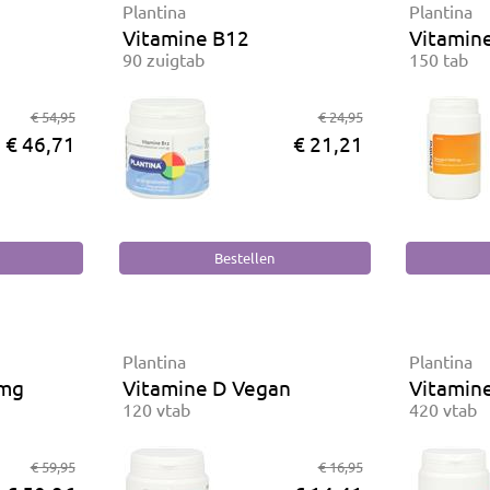
Plantina
Plantina
Vitamine B12
Vitamin
90 zuigtab
150 tab
€ 54,95
€ 24,95
€ 46,71
€ 21,21
Plantina
Plantina
 mg
Vitamine D Vegan
Vitamin
120 vtab
420 vtab
€ 59,95
€ 16,95