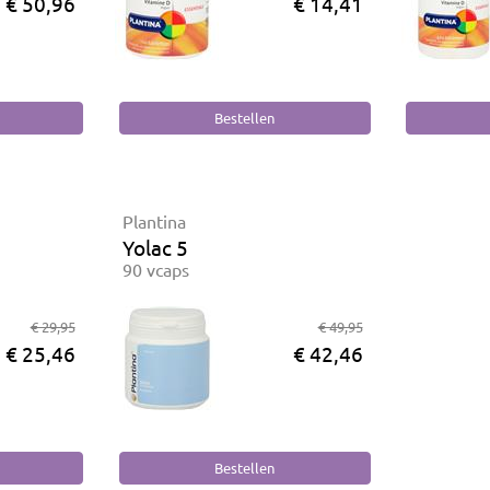
€ 50,96
€ 14,41
Plantina
Yolac 5
90 vcaps
€ 29,95
€ 49,95
€ 25,46
€ 42,46