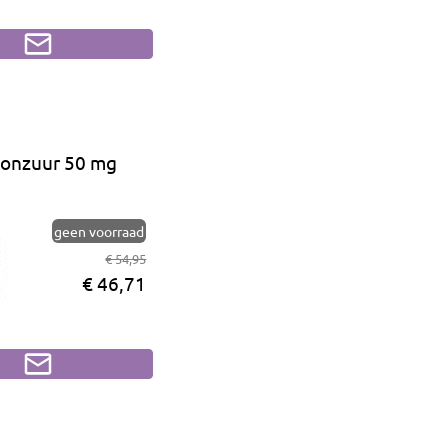
ponzuur 50 mg
geen voorraad
€ 54,95
€ 46,71