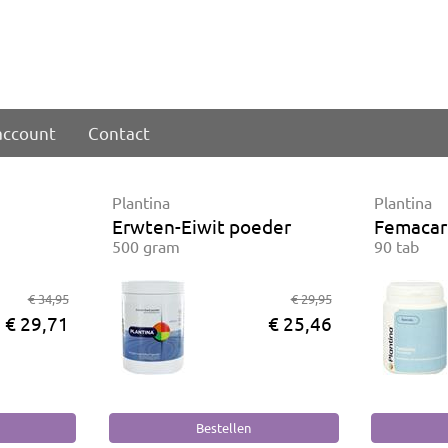
account
Contact
Plantina
Plantina
Erwten-Eiwit poeder
Femacar
500 gram
90 tab
€ 34,95
€ 29,95
€ 29,71
€ 25,46