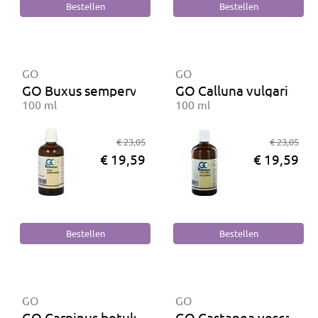
GO
GO
GO Buxus sempervirens
GO Calluna vulgaris BI
100 ml
100 ml
€ 23,05
€ 23,05
€ 19,59
€ 19,59
GO
GO
GO Carpinus betulus BIO
GO Castanea vesca BIO