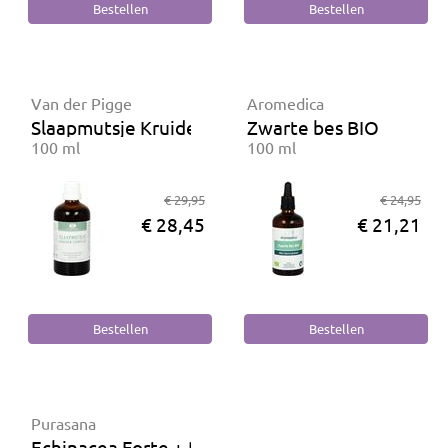
Van der Pigge
Aromedica
Slaapmutsje Kruiden complex
Zwarte bes BIO
100 ml
100 ml
€ 29,95
€ 24,95
€ 28,45
€ 21,21
Purasana
Echinacea Forte + BIO