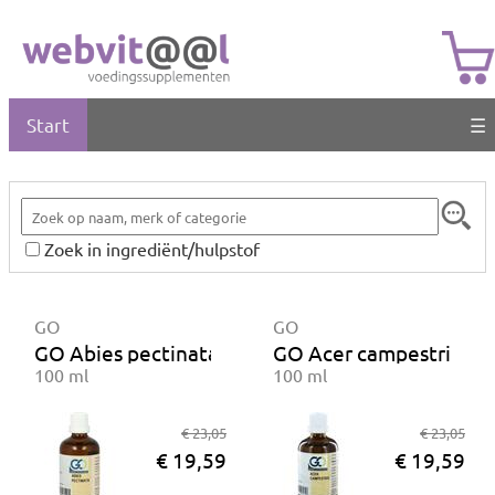
Start
☰
Zoek in ingrediënt/hulpstof
GO
GO
GO Abies pectinata BIO
GO Acer campestris BI
100 ml
100 ml
€ 23,05
€ 23,05
€ 19,59
€ 19,59