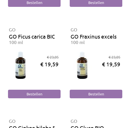
GO
GO
GO Ficus carica BIO
GO Fraxinus excelsior 
100 ml
100 ml
€ 23,05
€ 23,05
€ 19,59
€ 19,59
GO
GO
GO Ginkgo biloba BIO
GO Gluco BIO