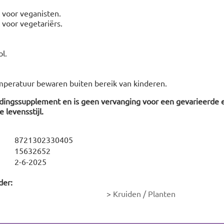
t voor veganisten.
t voor vegetariërs.
l.
mperatuur bewaren buiten bereik van kinderen.
edingssupplement en is geen vervanging voor een gevarieerde 
 levensstijl.
8721302330405
15632652
2-6-2025
der:
>
Kruiden / Planten