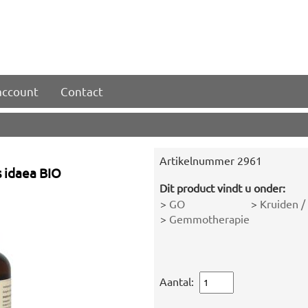
account
Contact
Artikelnummer
2961
s idaea BIO
Dit product vindt u onder:
>
GO
>
Kruiden /
>
Gemmotherapie
Aantal: