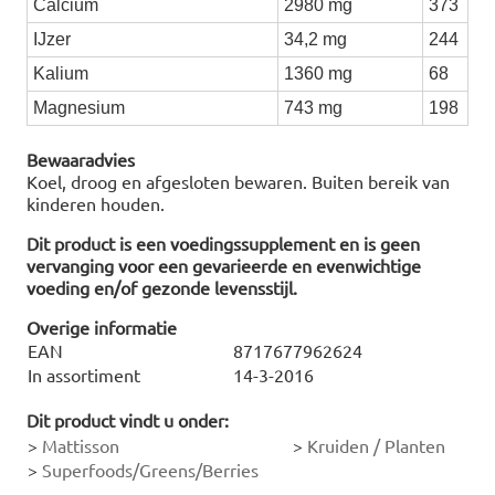
Calcium
2980 mg
373
IJzer
34,2 mg
244
Kalium
1360 mg
68
Magnesium
743 mg
198
Bewaaradvies
Koel, droog en afgesloten bewaren. Buiten bereik van
kinderen houden.
Dit product is een voedingssupplement en is geen
vervanging voor een gevarieerde en evenwichtige
voeding en/of gezonde levensstijl.
Overige informatie
EAN
8717677962624
In assortiment
14-3-2016
Dit product vindt u onder:
>
Mattisson
>
Kruiden / Planten
>
Superfoods/Greens/Berries