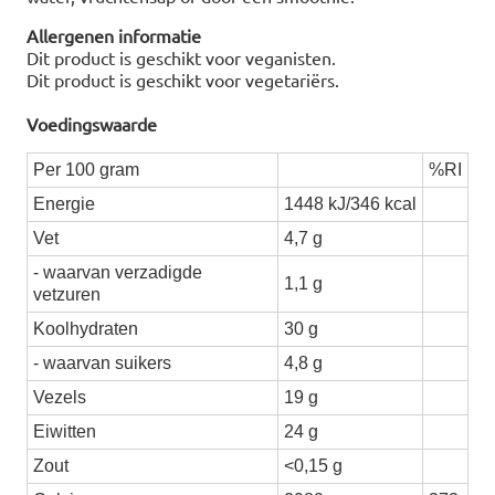
Allergenen informatie
Dit product is geschikt voor veganisten.
Dit product is geschikt voor vegetariërs.
Voedingswaarde
Per 100 gram
%RI
Energie
1448 kJ/346 kcal
Vet
4,7 g
- waarvan verzadigde
1,1 g
vetzuren
Koolhydraten
30 g
- waarvan suikers
4,8 g
Vezels
19 g
Eiwitten
24 g
Zout
<0,15 g