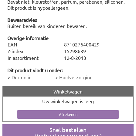
Bevat niet: kleurstoffen, parfum, parabenen, siliconen.
Dit product is hypoallergeen.
Bewaaradvies
Buiten bereik van kinderen bewaren.
Overige informatie
EAN
8710276400429
Z-index
15298639
In assortiment
12-8-2013
Dit product vindt u onder:
>
Dermolin
>
Huidverzorging
Winkelwagen
Uw winkelwagen is leeg
Snel bestellen
Heeft u al een account bij ons ?