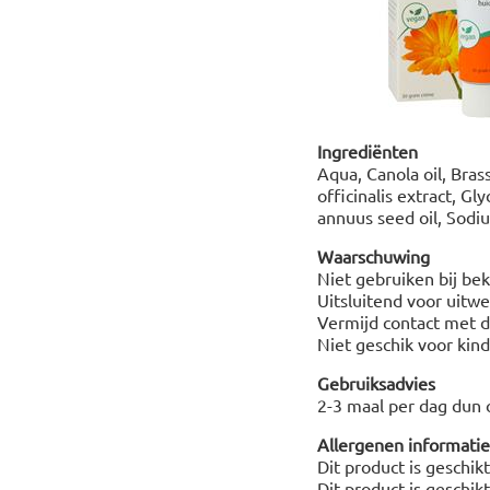
I
ngrediënten
Aqua, Canola oil, Bras
officinalis extract, G
annuus seed oil, Sodiu
Waarschuwing
Niet gebruiken bij b
Uitsluitend voor uitwe
Vermijd contact met de
Niet geschik voor kind
Gebruiksadvies
2-3 maal per dag dun 
Allergenen informatie
Dit product is geschik
Dit product is geschik