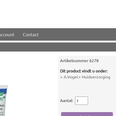
account
Contact
Artikelnummer
6278
Dit product vindt u onder:
>
A.Vogel
>
Huidverzorging
Aantal: