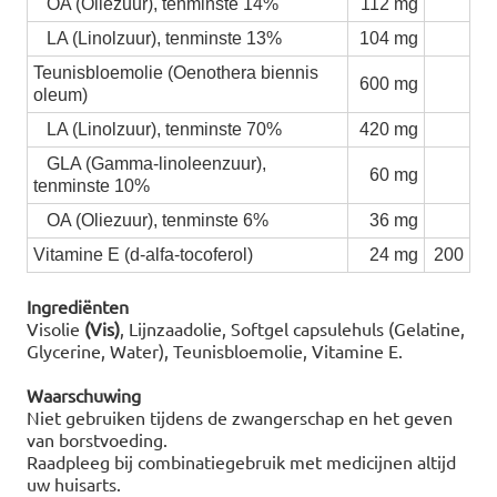
OA (Oliezuur), tenminste 14%
112 mg
LA (Linolzuur), tenminste 13%
104 mg
Teunisbloemolie (Oenothera biennis
600 mg
oleum)
LA (Linolzuur), tenminste 70%
420 mg
GLA (Gamma-linoleenzuur),
60 mg
tenminste 10%
OA (Oliezuur), tenminste 6%
36 mg
Vitamine E (d-alfa-tocoferol)
24 mg
200
Ingrediënten
Visolie
(Vis)
, Lijnzaadolie, Softgel capsulehuls (Gelatine,
Glycerine, Water), Teunisbloemolie, Vitamine E.
Waarschuwing
Niet gebruiken tijdens de zwangerschap en het geven
van borstvoeding.
Raadpleeg bij combinatiegebruik met medicijnen altijd
uw huisarts.