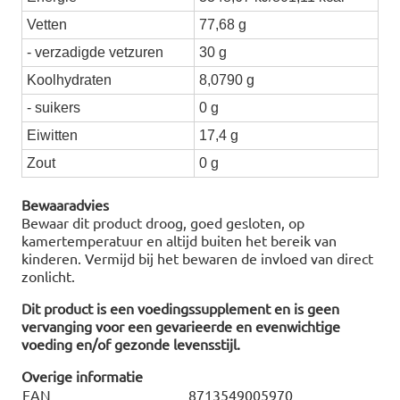
Vetten
77,68 g
- verzadigde vetzuren
30 g
Koolhydraten
8,0790 g
- suikers
0 g
Eiwitten
17,4 g
Zout
0 g
Bewaaradvies
Bewaar dit product droog, goed gesloten, op
kamertemperatuur en altijd buiten het bereik van
kinderen. Vermijd bij het bewaren de invloed van direct
zonlicht.
Dit product is een voedingssupplement en is geen
vervanging voor een gevarieerde en evenwichtige
voeding en/of gezonde levensstijl.
Overige informatie
EAN
8713549005970