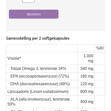
Samenstelling per 2 softgelcapsules
%RI
1.000
Visolie*
mg
Totaal Omega 3, tenminste 34%
340 mg
EPA (eicosapentaeenzuur) (72%)
180 mg
DHA (docosahexaeenzuur) (48%)
120 mg
Lijnzaadolie (Linum usitatissimum)
800 mg
ALA (alfa-linoleenzuur), tenminste
400 mg
50%