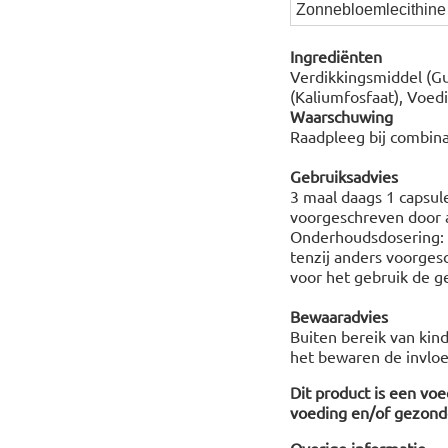
Zonnebloemlecithine
Ingrediënten
Verdikkingsmiddel (Gu
(Kaliumfosfaat), Voed
Waarschuwing
Raadpleeg bij combina
Gebruiksadvies
3 maal daags 1 capsul
voorgeschreven door a
Onderhoudsdosering: 1
tenzij anders voorges
voor het gebruik de ge
Bewaaradvies
Buiten bereik van kin
het bewaren de invloed
Dit product is een vo
voeding en/of gezonde