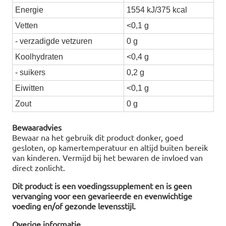
Energie
1554 kJ/375 kcal
Vetten
<0,1 g
- verzadigde vetzuren
0 g
Koolhydraten
<0,4 g
- suikers
0,2 g
Eiwitten
<0,1 g
Zout
0 g
Bewaaradvies
Bewaar na het gebruik dit product donker, goed
gesloten, op kamertemperatuur en altijd buiten bereik
van kinderen. Vermijd bij het bewaren de invloed van
direct zonlicht.
Dit product is een voedingssupplement en is geen
vervanging voor een gevarieerde en evenwichtige
voeding en/of gezonde levensstijl.
Overige informatie