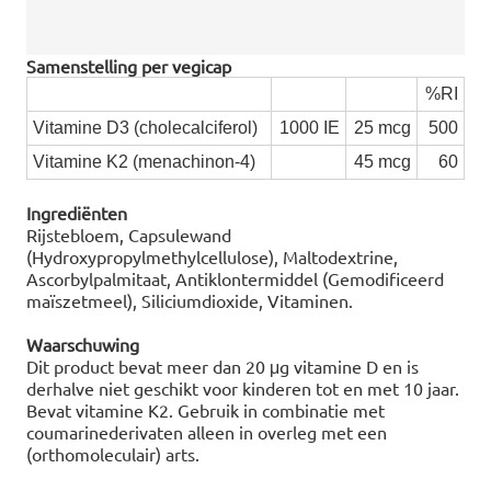
Samenstelling per vegicap
%RI
Vitamine D3 (cholecalciferol)
1000 IE
25 mcg
500
Vitamine K2 (menachinon-4)
45 mcg
60
Ingrediënten
Rijstebloem, Capsulewand
(Hydroxypropylmethylcellulose), Maltodextrine,
Ascorbylpalmitaat, Antiklontermiddel (Gemodificeerd
maïszetmeel), Siliciumdioxide, Vitaminen.
Waarschuwing
Dit product bevat meer dan 20 μg vitamine D en is
derhalve niet geschikt voor kinderen tot en met 10 jaar.
Bevat vitamine K2. Gebruik in combinatie met
coumarinederivaten alleen in overleg met een
(orthomoleculair) arts.