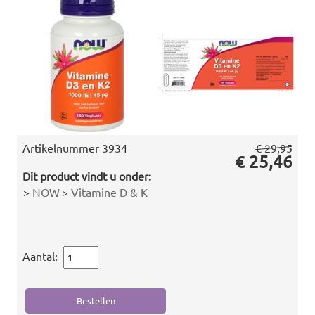
Artikelnummer
3934
€ 29,95
€ 25,46
Dit product vindt u onder:
>
NOW
>
Vitamine D & K
Aantal: