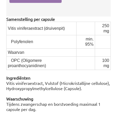
Samenstelling per capsule
250
Vitis viniferaextract (druivenpit)
mg
min.
Polyfenolen
95%
Waarvan
OPC (Oligomere
100
proanthocyanidinen)
mg
Ingrediënten
Vitis viniferaextract, Vulstof (Microkristallijne cellulose),
Hydroxypropylmethylcellulose (Capsule).
Waarschuwing
Tijdens zwangerschap en borstvoeding maximaal 1
capsule per dag.