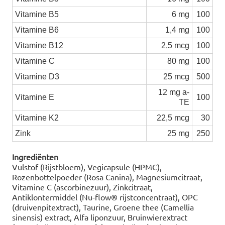
Vitamine B5
6 mg
100
Vitamine B6
1,4 mg
100
Vitamine B12
2,5 mcg
100
Vitamine C
80 mg
100
Vitamine D3
25 mcg
500
12 mg a-
Vitamine E
100
TE
Vitamine K2
22,5 mcg
30
Zink
25 mg
250
Ingrediënten
Vulstof (Rijstbloem), Vegicapsule (HPMC),
Rozenbottelpoeder (Rosa Canina), Magnesiumcitraat,
Vitamine C (ascorbinezuur), Zinkcitraat,
Antiklontermiddel (Nu-flow® rijstconcentraat), OPC
(druivenpitextract), Taurine, Groene thee (Camellia
sinensis) extract, Alfa liponzuur, Bruinwierextract