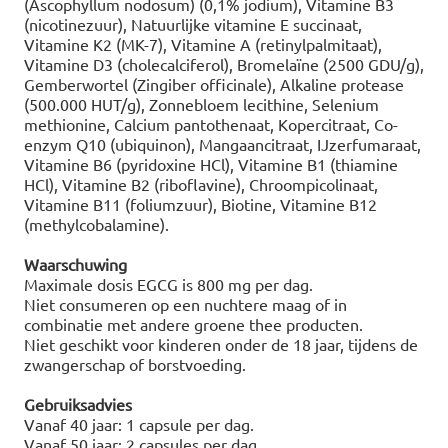
(Ascophyllum nodosum) (0,1% jodium), Vitamine B3
(nicotinezuur), Natuurlijke vitamine E succinaat,
Vitamine K2 (MK-7), Vitamine A (retinylpalmitaat),
Vitamine D3 (cholecalciferol), Bromelaïne (2500 GDU/g),
Gemberwortel (Zingiber officinale), Alkaline protease
(500.000 HUT/g), Zonnebloem lecithine, Selenium
methionine, Calcium pantothenaat, Kopercitraat, Co-
enzym Q10 (ubiquinon), Mangaancitraat, IJzerfumaraat,
Vitamine B6 (pyridoxine HCl), Vitamine B1 (thiamine
HCl), Vitamine B2 (riboflavine), Chroompicolinaat,
Vitamine B11 (foliumzuur), Biotine, Vitamine B12
(methylcobalamine).
Waarschuwing
Maximale dosis EGCG is 800 mg per dag.
Niet consumeren op een nuchtere maag of in
combinatie met andere groene thee producten.
Niet geschikt voor kinderen onder de 18 jaar, tijdens de
zwangerschap of borstvoeding.
Gebruiksadvies
Vanaf 40 jaar: 1 capsule per dag.
Vanaf 50 jaar: 2 capsules per dag.