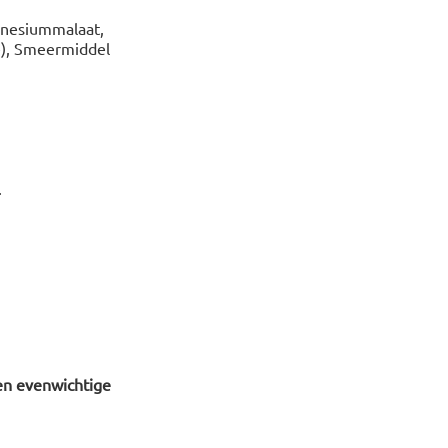
agnesiummalaat,
e), Smeermiddel
.
en evenwichtige