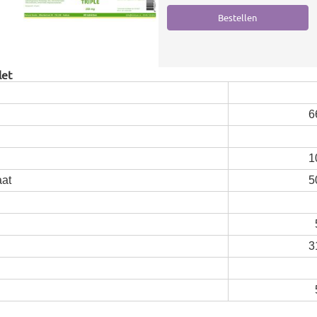
let
6
1
at
5
3