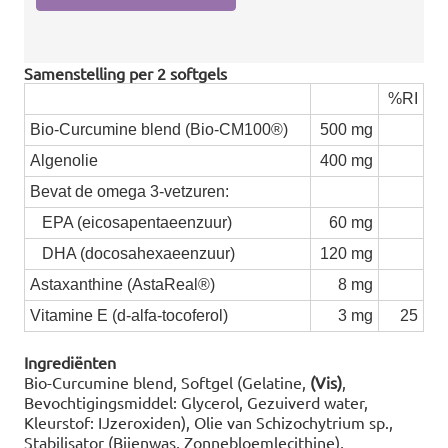
Samenstelling per 2 softgels
%RI
Bio-Curcumine blend (Bio-CM100®)
500 mg
Algenolie
400 mg
Bevat de omega 3-vetzuren:
EPA (eicosapentaeenzuur)
60 mg
DHA (docosahexaeenzuur)
120 mg
Astaxanthine (AstaReal®)
8 mg
Vitamine E (d-alfa-tocoferol)
3 mg
25
Ingrediënten
Bio-Curcumine blend, Softgel (Gelatine,
(Vis)
,
Bevochtigingsmiddel: Glycerol, Gezuiverd water,
Kleurstof: IJzeroxiden), Olie van Schizochytrium sp.,
Stabilisator (Bijenwas, Zonnebloemlecithine),