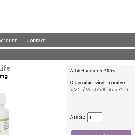
account
Contact
Life
Artikelnummer
3005
 mg
Dit product vindt u onder:
>
VCL/ Vital Cell Life
>
Q10
Aantal: