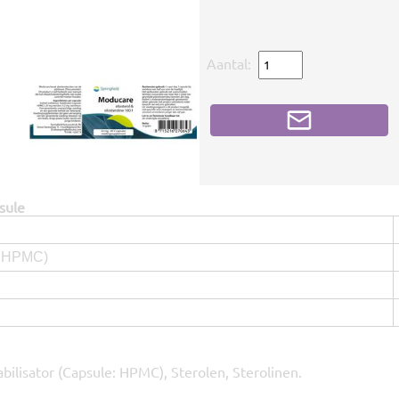
Aantal:
sule
e: HPMC)
tabilisator (Capsule: HPMC), Sterolen, Sterolinen.