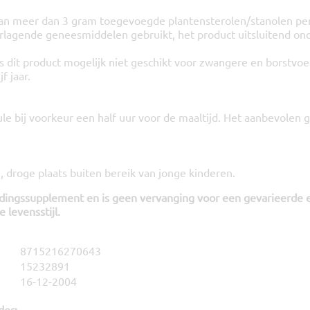
an meer dan 3 gram toegevoegde plantensterolen/stanolen per
erlagende geneesmiddelen gebruikt, het product uitsluitend on
s dit product mogelijk niet geschikt voor zwangere en borstv
f jaar.
le bij voorkeur een half uur voor de maaltijd. Het aanbevolen g
 droge plaats buiten bereik van jonge kinderen.
edingssupplement en is geen vervanging voor een gevarieerde 
 levensstijl.
8715216270643
15232891
16-12-2004
der: