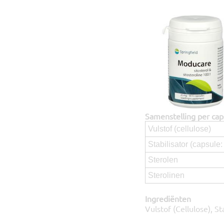
Samenstelling per cap
Vulstof (cellulose)
Stabilisator (capsul
Sterolen
Sterolinen
Ingrediënten
Vulstof (Cellulose), S