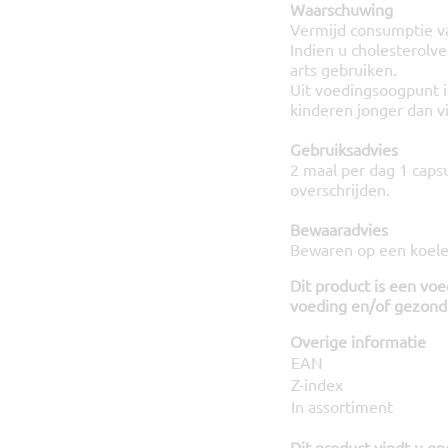
Waarschuwing
Vermijd consumptie v
Indien u cholesterolv
arts gebruiken.
Uit voedingsoogpunt i
kinderen jonger dan vij
Gebruiksadvies
2 maal per dag 1 capsu
overschrijden.
Bewaaradvies
Bewaren op een koele,
Dit product is een vo
voeding en/of gezonde
Overige informatie
EAN
Z-index
In assortiment
Dit product vindt u on