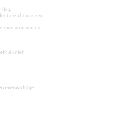
 dag.
der toezicht van een
oedende vrouwen en
ebruik niet
en evenwichtige