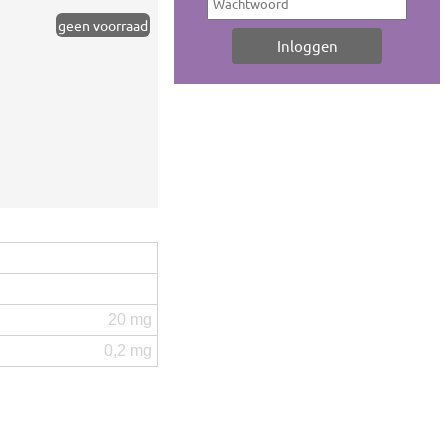
geen voorraad
20 mg
0,2 mg