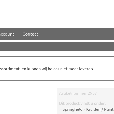
account
Contact
 assortiment, en kunnen wij helaas niet meer leveren.
Artikelnummer
2967
Dit product vindt u onder:
>
Springfield
>
Kruiden / Plan