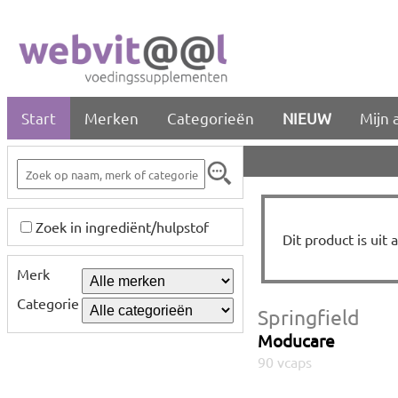
Start
Merken
Categorieën
NIEUW
Mijn 
Zoek in ingrediënt/hulpstof
Dit product is uit
Merk
Categorie
Springfield
Moducare
90 vcaps