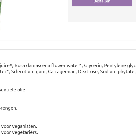
juice*, Rosa damascena flower water*, Glycerin, Pentylene glyc
ater*, Sclerotium gum, Carrageenan, Dextrose, Sodium phytate, 
.
entiële olie
brengen.
t voor veganisten.
t voor vegetariërs.