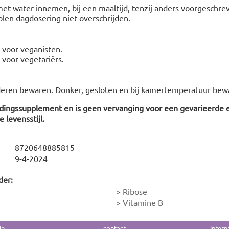
met water innemen, bij een maaltijd, tenzij anders voorgeschrev
len dagdosering niet overschrijden.
t voor veganisten.
t voor vegetariërs.
deren bewaren. Donker, gesloten en bij kamertemperatuur bew
edingssupplement en is geen vervanging voor een gevarieerde 
 levensstijl.
8720648885815
9-4-2024
der:
>
Ribose
>
Vitamine B
ie
contact
intern