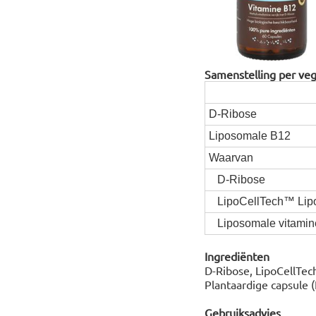
Samenstelling per veg
D-Ribose
Liposomale B12
Waarvan
D-Ribose
LipoCellTech™ Lip
Liposomale vitamine
Ingrediënten
D-Ribose, LipoCellTec
Plantaardige capsule 
Gebruiksadvies