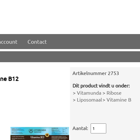
account
Contact
Artikelnummer
2753
ine B12
Dit product vindt u onder:
>
Vitamunda
>
Ribose
>
Liposomaal
>
Vitamine B
Aantal: