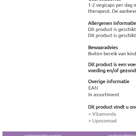
1-2 vegicaps per dag 
therapeut. De aanbevo
Allergenen informatie
Dit product is geschik
Dit product is geschik
Bewaaradvies
Buiten bereik van kin
Dit product is een vo
voeding en/of gezonde
Overige informatie
EAN
In assortiment
Dit product vindt u on
>
Vitamunda
>
Liposomaal
veelgestelde vragen
uw bestelhistor