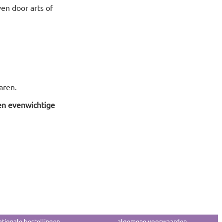
en door arts of
aren.
en evenwichtige
ationale bestellingen
algemene voorwaarden