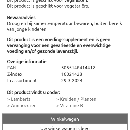
Dit product is geschikt voor vegetariërs.
Bewaaradvies
Droog en bij kamertemperatuur bewaren, buiten bereik
van jonge kinderen.
Dit product is een voedingssupplement en is geen
vervanging voor een gevarieerde en evenwichtige
voeding en/of gezonde levensstijl.
Overige informatie
EAN
5055148414412
Z-index
16021428
In assortiment
29-3-2024
Dit product vindt u onder:
>
Lamberts
>
Kruiden / Planten
>
Aminozuren
>
Vitamine B
Winkelwagen
Uw winkelwagen is leeg