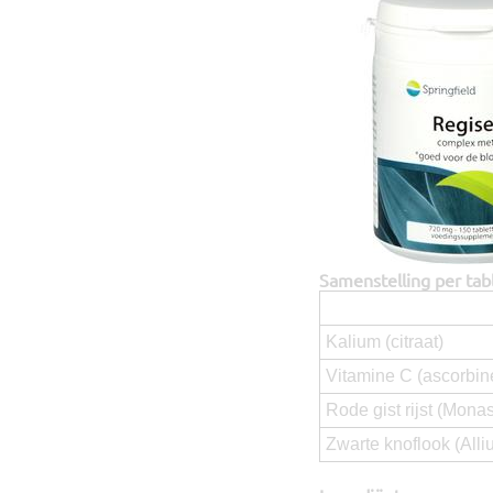
Samenstelling per tab
Kalium (citraat)
Vitamine C (ascorbin
Rode gist rijst (Mona
Zwarte knoflook (Alli