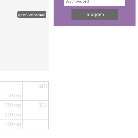
geen voorraad
%RI
150 mg
250 mg
313
220 mg
100 mg