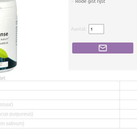
>
Rode gist rijst
Aantal:
let
ezuur)
scus purpureus)
um sativum)