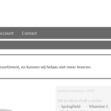
account
Contact
 assortiment, en kunnen wij helaas niet meer leveren.
Artikelnummer
1939
Dit product vindt u onder:
>
Springfield
>
Vitamine C