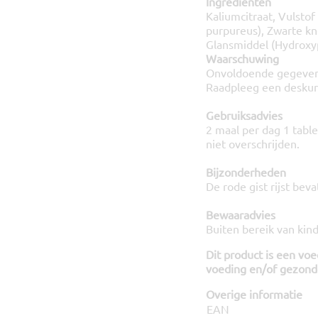
Ingrediënten
Kaliumcitraat, Vulstof 
purpureus), Zwarte kno
Glansmiddel (Hydroxyp
Waarschuwing
Onvoldoende gegevens
Raadpleeg een deskund
Gebruiksadvies
2 maal per dag 1 tabl
niet overschrijden.
Bijzonderheden
De rode gist rijst bev
Bewaaradvies
Buiten bereik van kin
Dit product is een vo
voeding en/of gezonde
Overige informatie
EAN