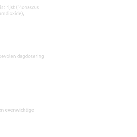
ist rijst (Monascus
iumdioxide),
nbevolen dagdosering
en evenwichtige