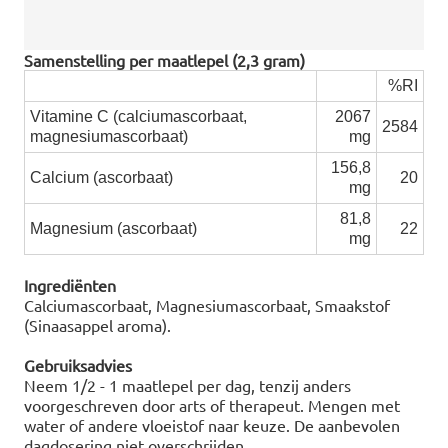
Samenstelling per maatlepel (2,3 gram)
%RI
Vitamine C (calciumascorbaat,
2067
2584
magnesiumascorbaat)
mg
156,8
Calcium (ascorbaat)
20
mg
81,8
Magnesium (ascorbaat)
22
mg
Ingrediënten
Calciumascorbaat, Magnesiumascorbaat, Smaakstof
(Sinaasappel aroma).
Gebruiksadvies
Neem 1/2 - 1 maatlepel per dag, tenzij anders
voorgeschreven door arts of therapeut. Mengen met
water of andere vloeistof naar keuze. De aanbevolen
dagdosering niet overschrijden.