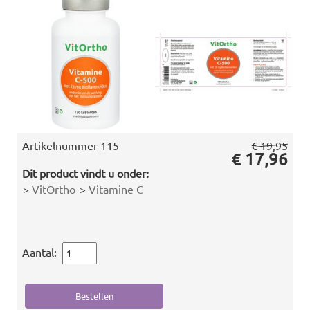
Artikelnummer
115
€ 19,95
€ 17,96
Dit product vindt u onder:
>
VitOrtho
>
Vitamine C
Aantal: