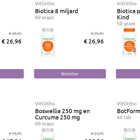
VitOrtho
VitOrtho
Biotica 8 miljard
Biotica
Kind
60 vcaps
50 gram
€ 29,95
€ 29,95
€ 26,96
€ 26,96
VitOrtho
VitOrtho
Boswellia 250 mg en
BotFor
Curcuma 250 mg
60 tab
60 vcaps
€ 19,95
€ 23,95