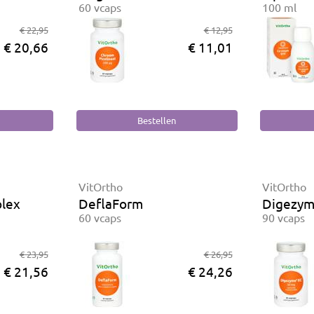
60 vcaps
100 ml
€ 22,95
€ 12,95
€ 20,66
€ 11,01
VitOrtho
VitOrtho
lex
DeflaForm
Digezym
60 vcaps
90 vcaps
€ 23,95
€ 26,95
€ 21,56
€ 24,26