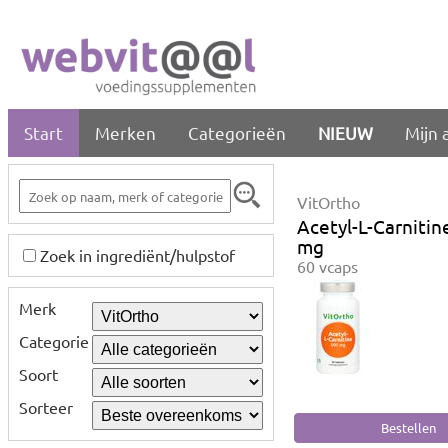
Start
Merken
Categorieën
NIEUW
Mijn 
VitOrtho
Acetyl-L-Carnitin
mg
Zoek in ingrediënt/hulpstof
60 vcaps
Merk
Categorie
Soort
Sorteer