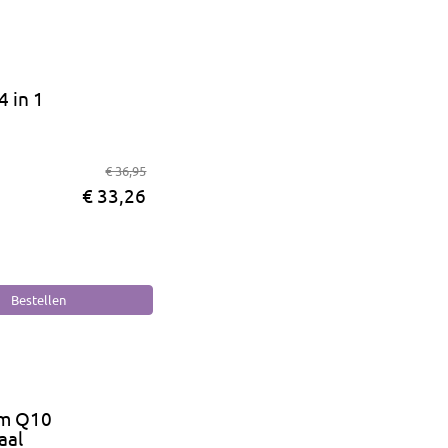
4 in 1
€ 36,95
€ 33,26
m Q10
aal