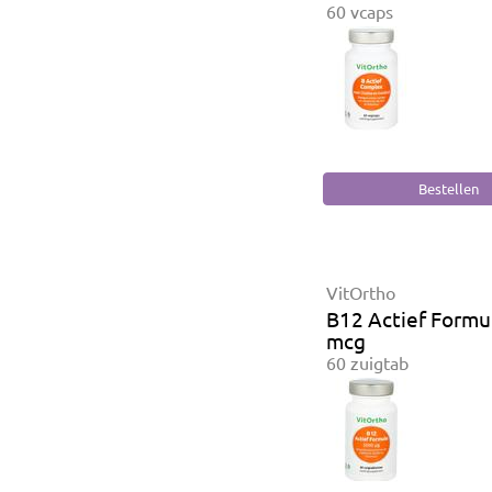
60 vcaps
VitOrtho
B12 Actief Formu
mcg
60 zuigtab