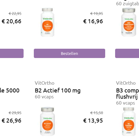
60 zuigta
€ 22,95
€ 19,95
€ 20,66
€ 16,96
VitOrtho
VitOrtho
le 5000
B2 Actief 100 mg
B3 comp
flushvrij
60 vcaps
60 vcaps
€ 29,95
€ 15,50
€ 26,96
€ 13,95