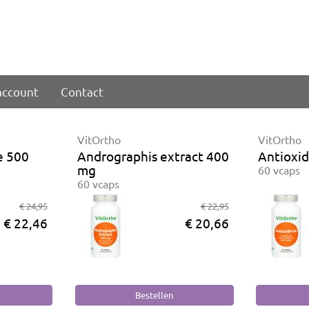
account
Contact
VitOrtho
VitOrtho
e 500
Andrographis extract 400
Antioxi
mg
60 vcaps
60 vcaps
€ 24,95
€ 22,95
€ 22,46
€ 20,66