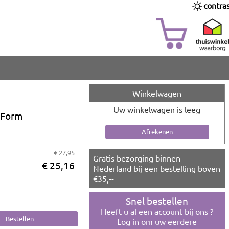
contra
Winkelwagen
Uw winkelwagen is leeg
dForm
€ 27,95
Gratis bezorging binnen
€ 25,16
Nederland bij een bestelling boven
€35,--
Snel bestellen
Heeft u al een account bij ons ?
Log in om uw eerdere