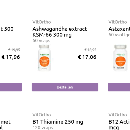
VitOrtho
VitOrtho
at 500
Ashwagandha extract
Astaxan
KSM-66 300 mg
60 vsoftge
60 vcaps
€ 19,95
€ 18,95
€ 17,96
€ 17,06
VitOrtho
VitOrtho
 met
B1 Thiamine 250 mg
B12 Act
ol
mcg
120 vcaps