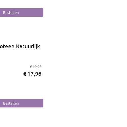
oteen Natuurlijk
€ 19,95
€ 17,96