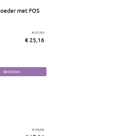
 poeder met FOS
€ 27,95
€ 25,16
m
€ 19,95