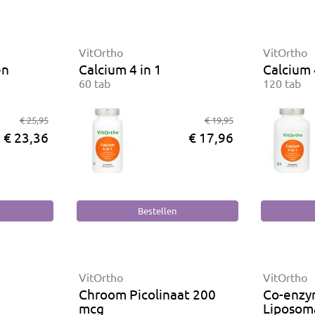
VitOrtho
VitOrtho
en
Calcium 4 in 1
Calcium 
60 tab
120 tab
€ 25,95
€ 19,95
€ 23,36
€ 17,96
VitOrtho
VitOrtho
Chroom Picolinaat 200
Co-enzy
mcg
Liposom