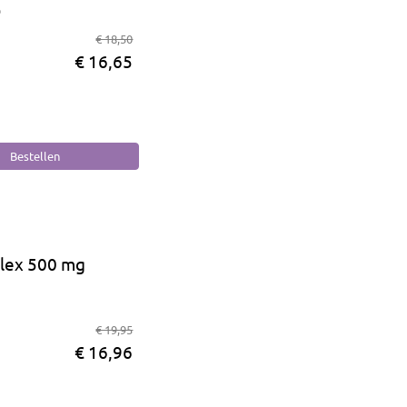
b
€ 18,50
€ 16,65
lex 500 mg
€ 19,95
€ 16,96