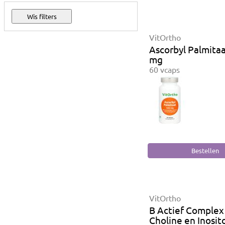
VitOrtho
Ascorbyl Palmita
mg
60 vcaps
VitOrtho
B Actief Complex
Choline en Inosit