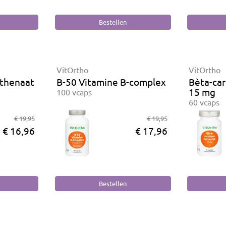
VitOrtho
VitOrtho
othenaat
B-50 Vitamine B-complex
Bèta-car
15 mg
100 vcaps
60 vcaps
€ 19,95
€ 19,95
€ 16,96
€ 17,96