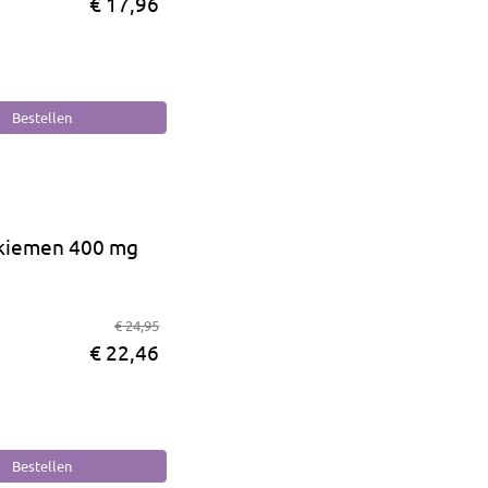
€ 17,96
ikiemen 400 mg
€ 24,95
€ 22,46