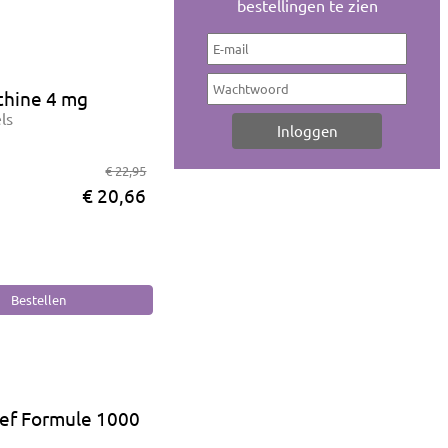
bestellingen te zien
thine 4 mg
ls
€ 22,95
€ 20,66
ief Formule 1000