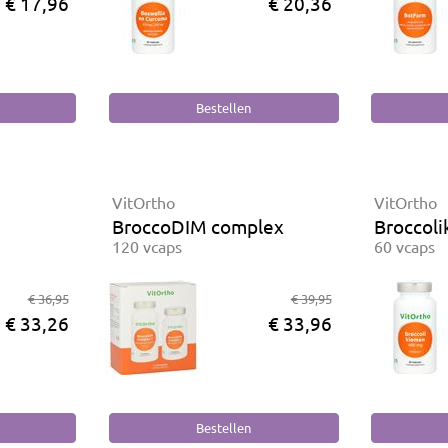
€ 17,96
€ 20,36
VitOrtho
VitOrtho
BroccoDIM complex
Broccol
120 vcaps
60 vcaps
€ 36,95
€ 39,95
€ 33,26
€ 33,96