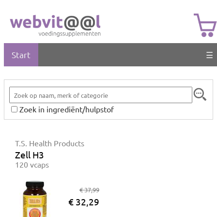
Start
☰
Zoek in ingrediënt/hulpstof
T.S. Health Products
Zell H3
120 vcaps
€ 37,99
€ 32,29