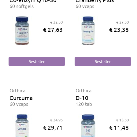
60 softgels
60 vcaps
€ 32,50
€ 27,50
€ 27,63
€ 23,38
Orthica
Orthica
Curcuma
D-10
60 vcaps
120 tab
€ 34,95
€ 13,50
€ 29,71
€ 11,48