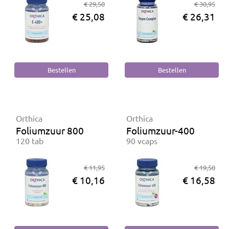
€ 29,50
€ 30,95
€ 25,08
€ 26,31
Orthica
Orthica
Foliumzuur 800
Foliumzuur-400
120 tab
90 vcaps
€ 11,95
€ 19,50
€ 10,16
€ 16,58