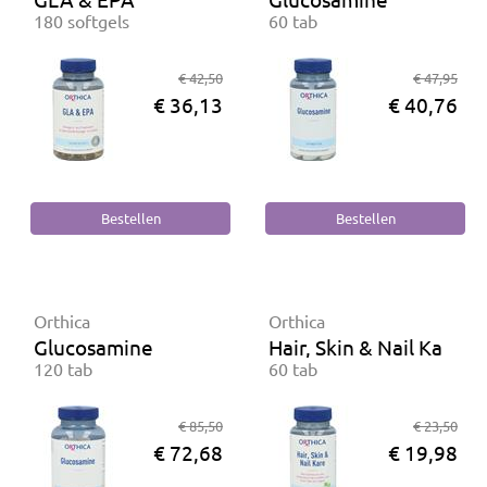
180 softgels
60 tab
€ 42,50
€ 47,95
€ 36,13
€ 40,76
Orthica
Orthica
Glucosamine
Hair, Skin & Nail Kare
120 tab
60 tab
€ 85,50
€ 23,50
€ 72,68
€ 19,98