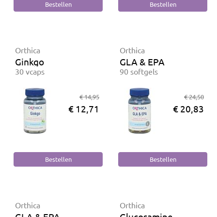
Orthica
Orthica
Ginkgo
GLA & EPA
30 vcaps
90 softgels
€ 14,95
€ 24,50
€ 12,71
€ 20,83
Orthica
Orthica
GLA & EPA
Glucosamine