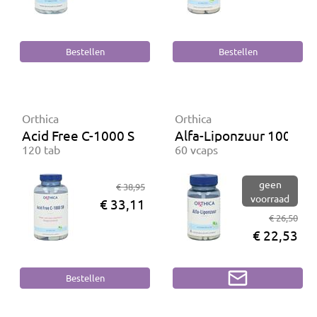
Orthica
Orthica
Acid Free C-1000 SR
Alfa-Liponzuur 100 mg
120 tab
60 vcaps
geen
€ 38,95
voorraad
€ 33,11
€ 26,50
€ 22,53