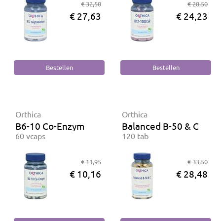
€ 32,50
€ 28,50
€ 27,63
€ 24,23
Orthica
Orthica
B6-10 Co-Enzym
Balanced B-50 & C
60 vcaps
120 tab
€ 11,95
€ 33,50
€ 10,16
€ 28,48