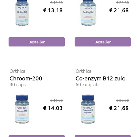
€ 15,50
€ 25,50
€ 13,18
€ 21,68
Orthica
Orthica
Chroom-200
Co-enzym B12 zuigtabl
90 caps
60 zuigtab
€ 16,50
€ 25,50
€ 14,03
€ 21,68