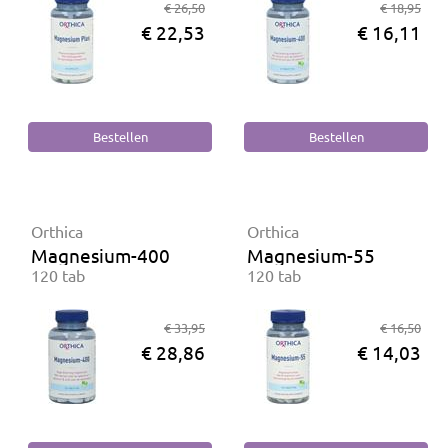
€ 26,50
€ 18,95
€ 22,53
€ 16,11
Orthica
Orthica
Magnesium-400
Magnesium-55
120 tab
120 tab
€ 33,95
€ 16,50
€ 28,86
€ 14,03