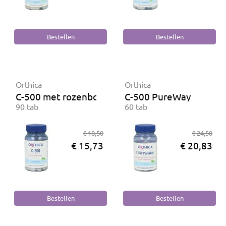
Orthica
Orthica
C-500 met rozenbottelextract
C-500 PureWay
90 tab
60 tab
€ 18,50
€ 24,50
€ 15,73
€ 20,83