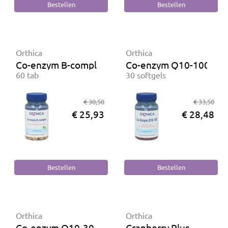
Orthica
Orthica
Co-enzym B-complex
Co-enzym Q10-100
60 tab
30 softgels
€ 30,50
€ 33,50
€ 25,93
€ 28,48
Orthica
Orthica
Co-enzym Q10-30
Cranberry Plus