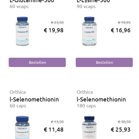
60 vcaps
90 vcaps
€ 23,50
€ 19,95
€ 19,98
€ 16,96
Orthica
Orthica
l-Selenomethionine-100
l-Selenomethionine-10
60 caps
180 caps
€ 13,50
€ 30,50
€ 11,48
€ 25,93