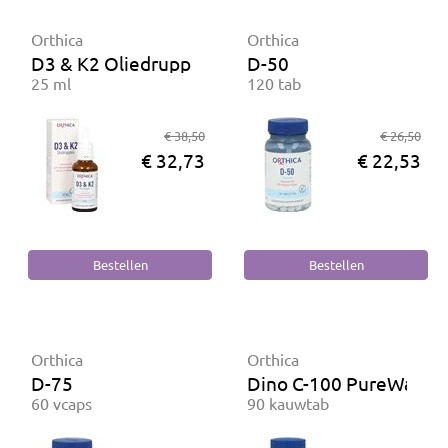
Orthica
Orthica
D3 & K2 Oliedruppels
D-50
25 ml
120 tab
€ 38,50
€ 26,50
€ 32,73
€ 22,53
Orthica
Orthica
D-75
Dino C-100 PureWay
60 vcaps
90 kauwtab