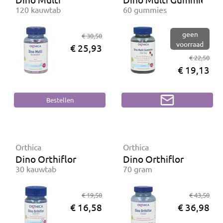
120 kauwtab
60 gummies
geen
€ 30,50
voorraad
€ 25,93
€ 22,50
€ 19,13
Orthica
Orthica
Dino Orthiflor
Dino Orthiflor
30 kauwtab
70 gram
€ 19,50
€ 43,50
€ 16,58
€ 36,98