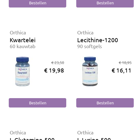
Orthica
Orthica
Kwartelei
Lecithine-1200
60 kauwtab
90 softgels
€ 23,50
€ 18,95
€ 19,98
€ 16,11
Orthica
Orthica
L-Glutamine-500
L-Lysine-500