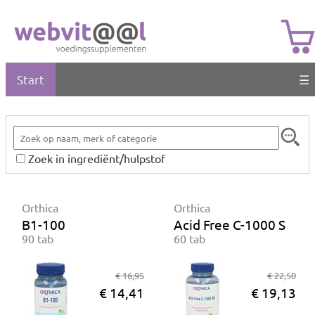
Start
☰
Zoek in ingrediënt/hulpstof
Orthica
Orthica
B1-100
Acid Free C-1000 SR
90 tab
60 tab
€ 16,95
€ 22,50
€ 14,41
€ 19,13