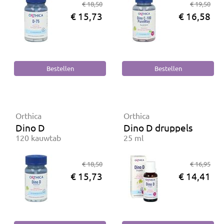
€ 18,50
€ 19,50
€ 15,73
€ 16,58
Orthica
Orthica
Dino D
Dino D druppels
120 kauwtab
25 ml
€ 18,50
€ 16,95
€ 15,73
€ 14,41