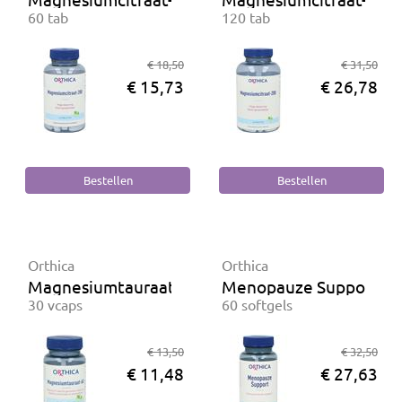
60 tab
120 tab
€ 18,50
€ 31,50
€ 15,73
€ 26,78
Orthica
Orthica
Magnesiumtauraat-60
Menopauze Support
30 vcaps
60 softgels
€ 13,50
€ 32,50
€ 11,48
€ 27,63