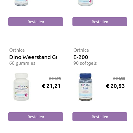
Orthica
Orthica
Dino Weerstand Gummies
E-200
60 gummies
90 softgels
€ 24,95
€ 24,50
€ 21,21
€ 20,83