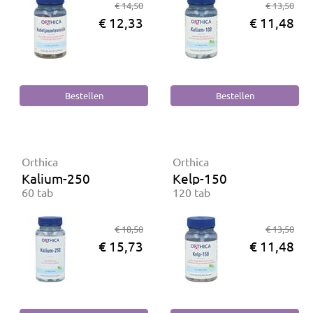
€ 14,50
€ 13,50
€ 12,33
€ 11,48
Orthica
Orthica
Kalium-250
Kelp-150
60 tab
120 tab
€ 18,50
€ 13,50
€ 15,73
€ 11,48