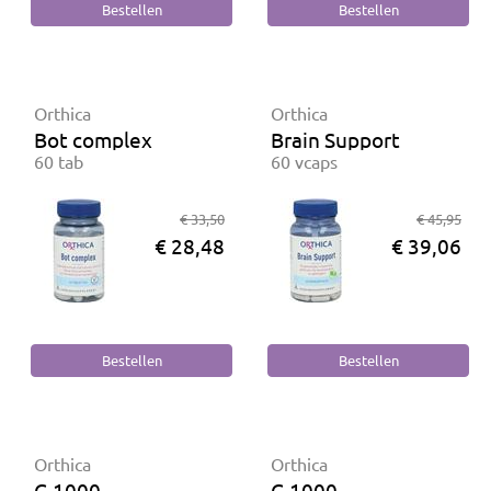
Orthica
Orthica
Bot complex
Brain Support
60 tab
60 vcaps
€ 33,50
€ 45,95
€ 28,48
€ 39,06
Orthica
Orthica
C-1000
C-1000