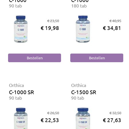
90 tab
180 tab
€ 23,50
€ 40,95
€ 19,98
€ 34,81
Orthica
Orthica
C-1000 SR
C-1500 SR
90 tab
90 tab
€ 26,50
€ 32,50
€ 22,53
€ 27,63