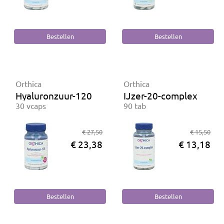
Orthica
Orthica
Hyaluronzuur-120
IJzer-20-complex
30 vcaps
90 tab
€ 27,50
€ 15,50
€ 23,38
€ 13,18