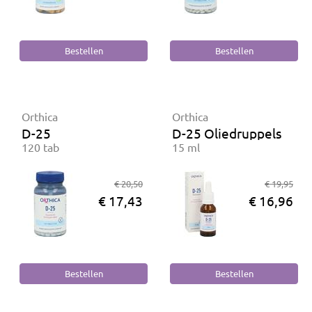
Orthica
Orthica
D-25
D-25 Oliedruppels
120 tab
15 ml
€ 20,50
€ 19,95
€ 17,43
€ 16,96