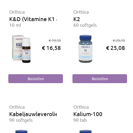
Orthica
Orthica
K&D (Vitamine K1 & D3 voor zuigelingen)
K2
10 ml
60 softgels
€ 19,50
€ 29,50
€ 16,58
€ 25,08
Orthica
Orthica
Kabeljauwleverolie
Kalium-100
90 softgels
90 tab