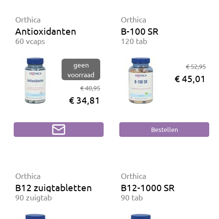
Orthica
Orthica
Antioxidanten
B-100 SR
60 vcaps
120 tab
geen
€ 52,95
voorraad
€ 45,01
€ 40,95
€ 34,81
Orthica
Orthica
B12 zuigtabletten
B12-1000 SR
90 zuigtab
90 tab