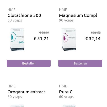
HME
HME
Glutathione 500
Magnesium Complete
60 vcaps
90 vcaps
€ 58,19
€ 36,52
€ 51,21
€ 32,14
HME
HME
Oreganum extract
Pure C
60 vcaps
60 vcaps