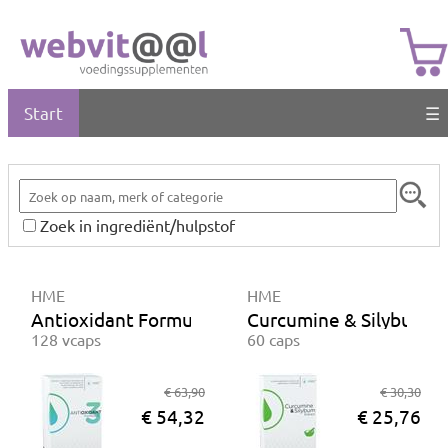
Start
☰
Zoek in ingrediënt/hulpstof
HME
HME
Antioxidant Formula 3
Curcumine & Silybum e
128 vcaps
60 caps
€ 63,90
€ 30,30
€ 54,32
€ 25,76