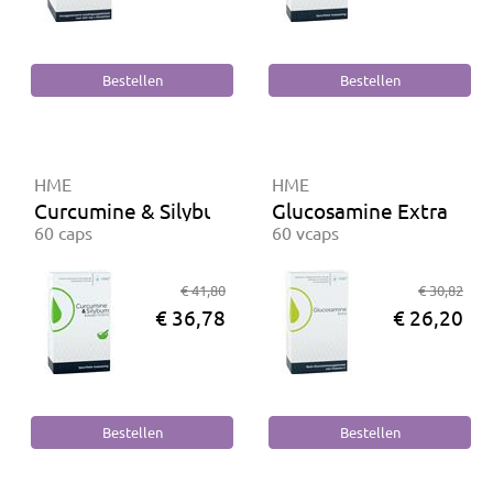
HME
HME
Curcumine & Silybum extract Forte
Glucosamine Extra
60 caps
60 vcaps
€ 41,80
€ 30,82
€ 36,78
€ 26,20