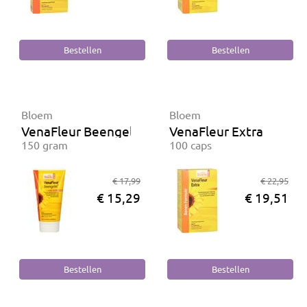
Bloem
Bloem
VenaFleur Beengelei
VenaFleur Extra
150 gram
100 caps
€ 17,99
€ 22,95
€ 15,29
€ 19,51