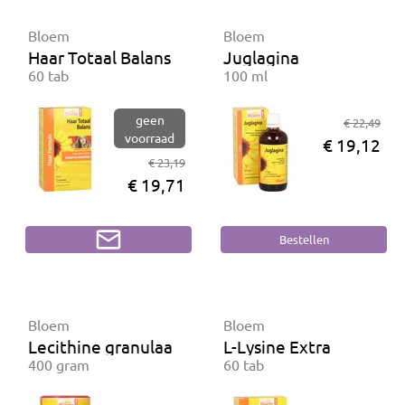
Bloem
Bloem
Haar Totaal Balans
Juglagina
60 tab
100 ml
geen
€ 22,49
voorraad
€ 19,12
€ 23,19
€ 19,71
Bloem
Bloem
Lecithine granulaat 98%
L-Lysine Extra
400 gram
60 tab