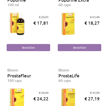
100 ml
60 caps
€ 20,95
€ 21,49
€ 17,81
€ 18,27
Bloem
Bloem
ProstaFleur
ProstaLife
100 caps
60 caps
€ 28,49
€ 31,99
€ 24,22
€ 27,19