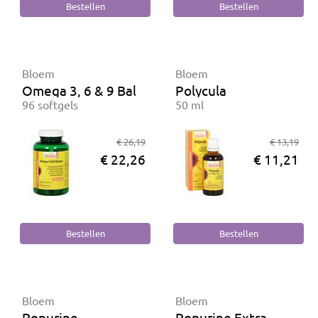
Bloem
Bloem
Omega 3, 6 & 9 Balans
Polycula
96 softgels
50 ml
€ 26,19
€ 13,19
€ 22,26
€ 11,21
Bloem
Bloem
Popurine
Popurine Extra