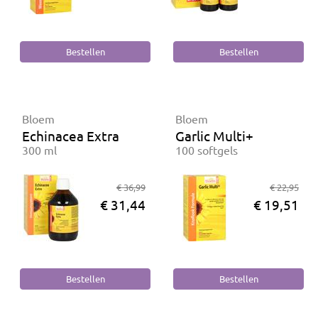
Bloem
Bloem
Echinacea Extra
Garlic Multi+
300 ml
100 softgels
€ 36,99
€ 22,95
€ 31,44
€ 19,51