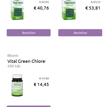
€ 47,95
€ 63,31
€ 40,76
€ 53,81
Bloem
Vital Green Chlorella & Spirulina
200 tab
€ 17,00
€ 14,45