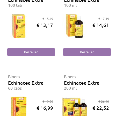
100 tab
100 ml
€ 15,49
€ 17,19
€ 13,17
€ 14,61
Bloem
Bloem
Echinacea Extra
Echinacea Extra
60 caps
200 ml
€ 19,99
€ 26,49
€ 16,99
€ 22,52