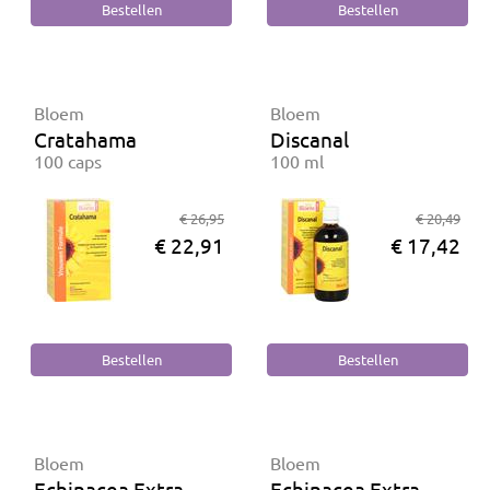
Bloem
Bloem
Cratahama
Discanal
100 caps
100 ml
€ 26,95
€ 20,49
€ 22,91
€ 17,42
Bloem
Bloem
Echinacea Extra
Echinacea Extra