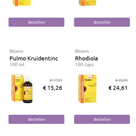
Bloem
Bloem
Pulmo Kruidentinctuur
Rhodiola
100 ml
100 caps
€ 17,95
€ 28,95
€ 15,26
€ 24,61