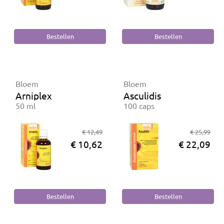
Bloem
Bloem
Arniplex
Asculidis
50 ml
100 caps
€ 12,49
€ 25,99
€ 10,62
€ 22,09