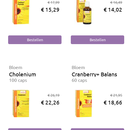
€ 17,99
€ 16,49
€ 15,29
€ 14,02
Bloem
Bloem
Cholenium
Cranberry+ Balans
100 caps
60 caps
€ 26,19
€ 21,95
€ 22,26
€ 18,66