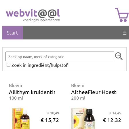
Start
☰
Zoek in ingrediënt/hulpstof
Bloem
Bloem
Allithym kruidentinctuur
AltheaFleur Hoestsiroo
100 ml
200 ml
€ 18,49
€ 14,49
€ 15,72
€ 12,32