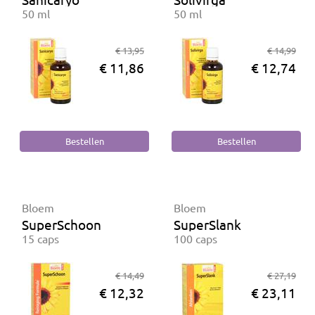
50 ml
50 ml
€ 13,95
€ 14,99
€ 11,86
€ 12,74
Bloem
Bloem
SuperSchoon
SuperSlank
15 caps
100 caps
€ 14,49
€ 27,19
€ 12,32
€ 23,11