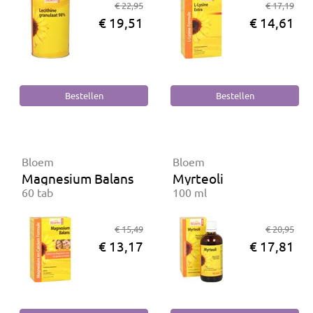
€ 22,95
€ 17,19
€ 19,51
€ 14,61
Bloem
Bloem
Magnesium Balans
Myrteoli
60 tab
100 ml
€ 15,49
€ 20,95
€ 13,17
€ 17,81