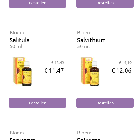
Bloem
Bloem
Salitula
Salvithium
50 ml
50 ml
€ 13,49
€ 14,19
€ 11,47
€ 12,06
Bloem
Bloem
Sanicaryo
Solivirga