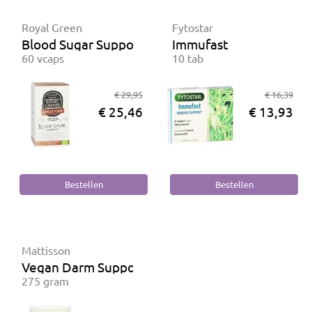
Royal Green
Fytostar
Blood Sugar Support BIO
Immufast
60 vcaps
10 tab
€ 29,95
€ 16,39
€ 25,46
€ 13,93
Mattisson
Vegan Darm Support
275 gram