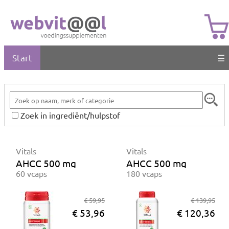
Start
☰
Zoek in ingrediënt/hulpstof
Vitals
Vitals
AHCC 500 mg
AHCC 500 mg
60 vcaps
180 vcaps
€ 59,95
€ 139,95
€ 53,96
€ 120,36