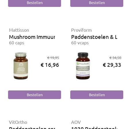
Mattisson
Proviform
Mushroom Immuun Support
Paddenstoelen & L-Erg
60 caps
60 vcaps
€ 19,95
€ 34,50
€ 16,96
€ 29,33
VitOrtho
AOV
Paddenstoelen complex
1030 Paddenstoelen c