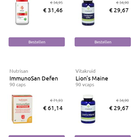
€ 34,95
€ 34,90
€ 31,46
€ 29,67
Nutrisan
Vitakruid
ImmunoSan Defense
Lion's Maine
90 caps
90 vcaps
€ 71,93
€ 34,90
€ 61,14
€ 29,67