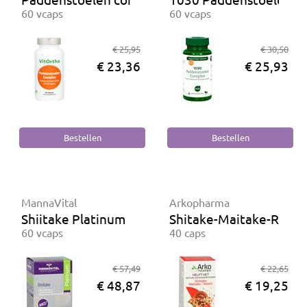
60 vcaps
60 vcaps
€ 25,95
€ 30,50
€ 23,36
€ 25,93
MannaVital
Arkopharma
Shiitake Platinum
Shitake-Maitake-Reishi
60 vcaps
40 caps
€ 57,49
€ 22,65
€ 48,87
€ 19,25