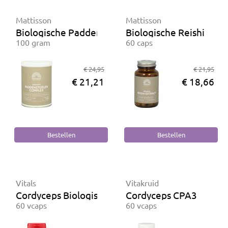
Mattisson
Mattisson
Biologische Paddenstoelen complex
Biologische Reishi extr
100 gram
60 caps
€ 24,95
€ 21,95
€ 21,21
€ 18,66
Vitals
Vitakruid
Cordyceps Biologisch
Cordyceps CPA3
60 vcaps
60 vcaps