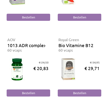
AOV
Royal Green
1013 ADR complex
Bio Vitamine B12
60 vcaps
60 vcaps
€ 24,50
€ 34,95
€ 20,83
€ 29,71