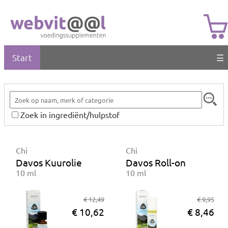
Start
☰
Zoek in ingrediënt/hulpstof
Chi
Chi
Davos Kuurolie
Davos Roll-on
10 ml
10 ml
€ 12,49
€ 9,95
€ 10,62
€ 8,46