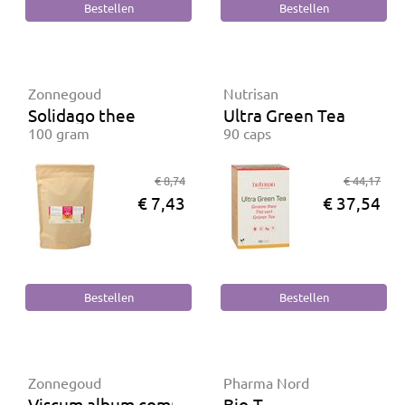
Zonnegoud
Nutrisan
Solidago thee
Ultra Green Tea
100 gram
90 caps
€ 8,74
€ 44,17
€ 7,43
€ 37,54
Zonnegoud
Pharma Nord
Viscum album complex kruidenthee
Bio-T