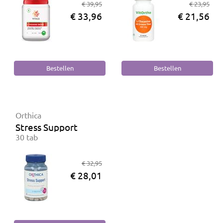
€ 39,95
€ 23,95
€ 33,96
€ 21,56
Orthica
Stress Support
30 tab
€ 32,95
€ 28,01