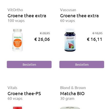
VitOrtho
Vascusan
Groene thee extract 400 mg
Groene thee extract 5
100 vcaps
60 vcaps
€ 28,95
€ 18,95
€ 26,06
€ 16,11
Vitals
Blond & Brown
Groene thee-PS
Matcha BIO
60 vcaps
30 gram