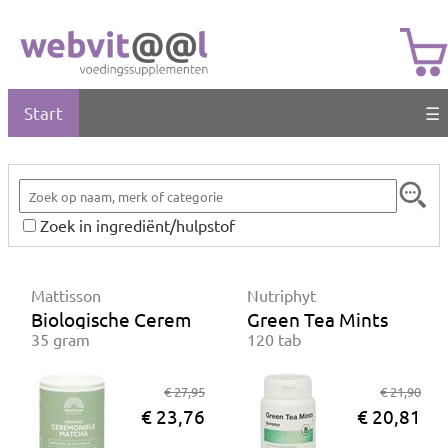
Start
☰
Zoek in ingrediënt/hulpstof
Mattisson
Nutriphyt
Biologische Ceremoniele Matcha
Green Tea Mints
35 gram
120 tab
€ 27,95
€ 21,90
€ 23,76
€ 20,81