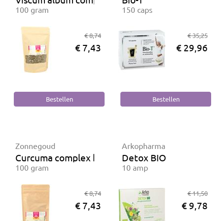
100 gram
150 caps
€ 8,74
€ 35,25
€ 7,43
€ 29,96
Zonnegoud
Arkopharma
Curcuma complex kruidenthee
Detox BIO
100 gram
10 amp
€ 8,74
€ 11,50
€ 7,43
€ 9,78