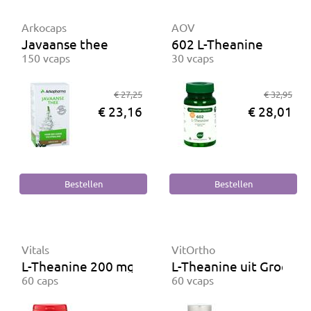
Arkocaps
AOV
Javaanse thee
602 L-Theanine
150 vcaps
30 vcaps
€ 27,25
€ 32,95
€ 23,16
€ 28,01
Vitals
VitOrtho
L-Theanine 200 mg
L-Theanine uit Groene
60 caps
60 vcaps