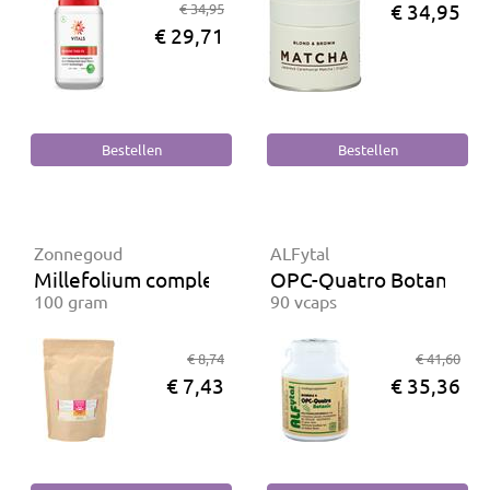
€ 34,95
€ 34,95
€ 29,71
Zonnegoud
ALFytal
Millefolium complex kruidenthee
OPC-Quatro Botanic (m
100 gram
90 vcaps
€ 8,74
€ 41,60
€ 7,43
€ 35,36