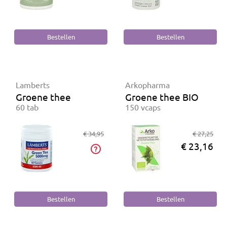
Lamberts
Arkopharma
Groene thee
Groene thee BIO
60 tab
150 vcaps
€ 34,95
€ 27,25
€ 23,16