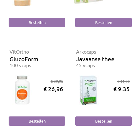
VitOrtho
Arkocaps
GlucoForm
Javaanse thee
100 vcaps
45 vcaps
€ 29,95
€ 11,00
€ 26,96
€ 9,35