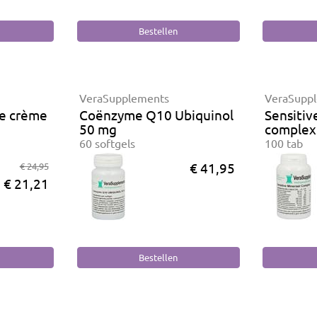
VeraSupplements
VeraSupp
e crème
Coënzyme Q10 Ubiquinol
Sensitiv
50 mg
complex
60 softgels
100 tab
€ 41,95
€ 24,95
€ 21,21