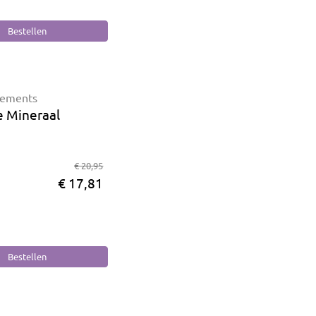
lements
e Mineraal
€ 20,95
€ 17,81