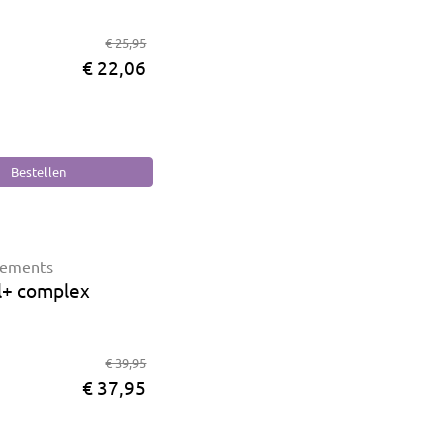
€ 25,95
€ 22,06
lements
l+ complex
€ 39,95
€ 37,95