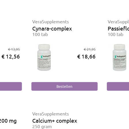
VeraSupplements
VeraSupp
Cynara-complex
Passiefl
100 tab
100 tab
€ 13,95
€ 21,95
€ 12,56
€ 18,66
VeraSupplements
 200 mg
Calcium+ complex
250 gram