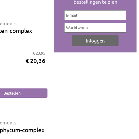
bestellingen te zien
lements
ten-complex
€ 23,95
€ 20,36
lements
phytum-complex