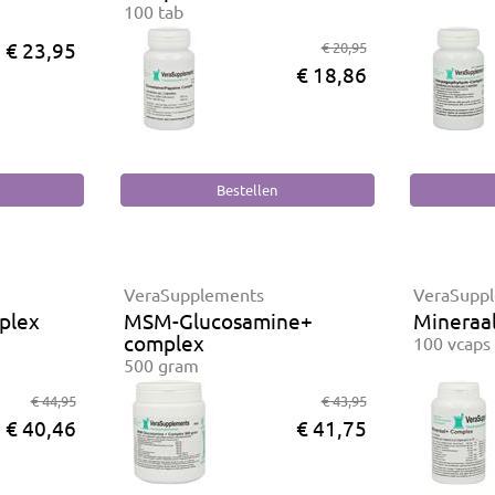
100 tab
€ 23,95
€ 20,95
€ 18,86
VeraSupplements
VeraSupp
plex
MSM-Glucosamine+
Mineraa
complex
100 vcaps
500 gram
€ 44,95
€ 43,95
€ 40,46
€ 41,75