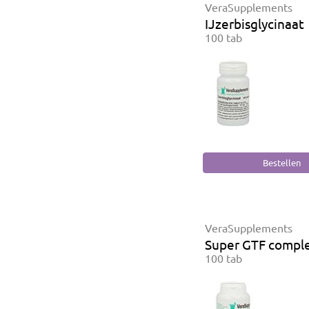
VeraSupplements
IJzerbisglycinaat
100 tab
VeraSupplements
Super GTF compl
100 tab