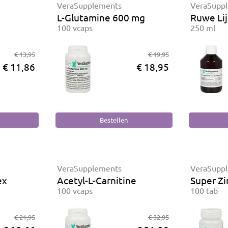
VeraSupplements
VeraSupp
L-Glutamine 600 mg
Ruwe Lij
100 vcaps
250 ml
€ 13,95
€ 19,95
€ 11,86
€ 18,95
VeraSupplements
VeraSupp
ex
Acetyl-L-Carnitine
Super Zi
100 vcaps
100 tab
€ 21,95
€ 32,95