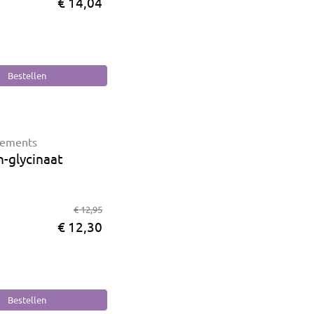
€ 14,04
lements
-glycinaat
€ 12,95
€ 12,30