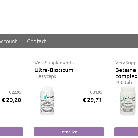
account
Contact
VeraSupplements
VeraSupp
Ultra-Bioticum
Betaïne 
complex
100 vcaps
200 tab
€ 22,95
€ 34,95
€ 20,20
€ 29,71