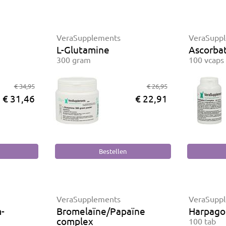
VeraSupplements
VeraSupp
L-Glutamine
Ascorba
300 gram
100 vcaps
€ 34,95
€ 26,95
€ 31,46
€ 22,91
VeraSupplements
VeraSupp
-
Bromelaïne/Papaïne
Harpago
complex
100 tab