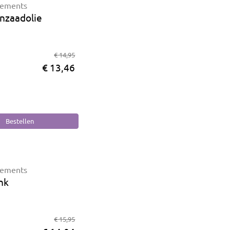
lements
nzaadolie
€ 14,95
€ 13,46
lements
nk
€ 15,95