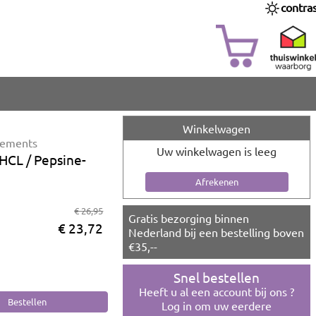
contra
Winkelwagen
lements
Uw winkelwagen is leeg
HCL / Pepsine-
€ 26,95
Gratis bezorging binnen
€ 23,72
Nederland bij een bestelling boven
€35,--
Snel bestellen
Heeft u al een account bij ons ?
Log in om uw eerdere