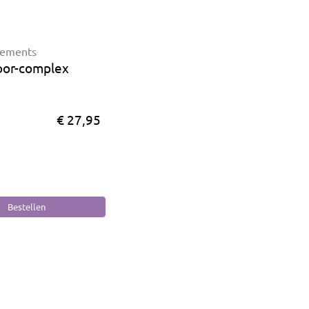
lements
oor-complex
€ 27,95