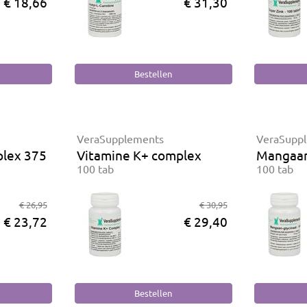
€ 18,66
€ 31,30
VeraSupplements
VeraSupp
plex 375
Vitamine K+ complex
Mangaan
100 tab
100 tab
€ 26,95
€ 30,95
€ 23,72
€ 29,40