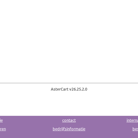
AsterCart v
26.25.2.0
ie
contact
intern
uren
bedrijfsinformatie
bes