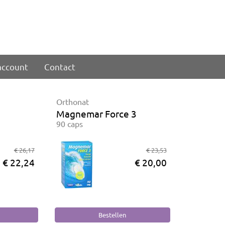
account
Contact
Orthonat
Magnemar Force 3
90 caps
€ 26,17
€ 23,53
€ 22,24
€ 20,00