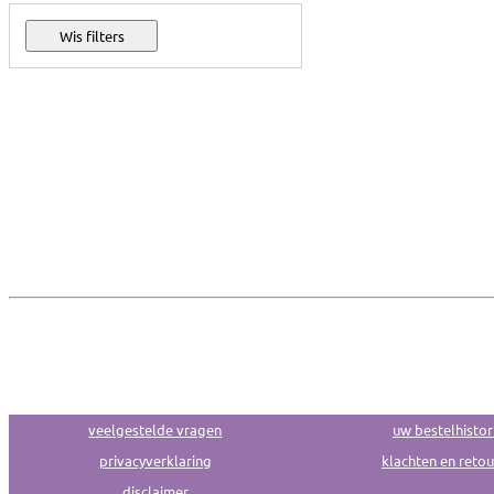
veelgestelde vragen
uw bestelhistor
privacyverklaring
klachten en reto
disclaimer