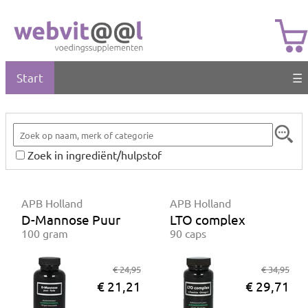
Start
☰
Zoek in ingrediënt/hulpstof
APB Holland
APB Holland
D-Mannose Puur
LTO complex
100 gram
90 caps
€ 24,95
€ 34,95
€ 21,21
€ 29,71