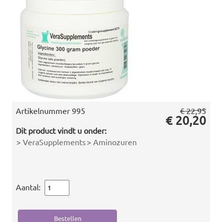
Artikelnummer
995
€ 22,95
€ 20,20
Dit product vindt u onder:
>
VeraSupplements
>
Aminozuren
Aantal: