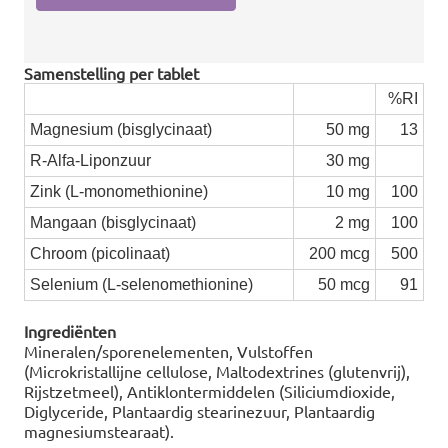
Samenstelling per tablet
%RI
Magnesium (bisglycinaat)
50 mg
13
R-Alfa-Liponzuur
30 mg
Zink (L-monomethionine)
10 mg
100
Mangaan (bisglycinaat)
2 mg
100
Chroom (picolinaat)
200 mcg
500
Selenium (L-selenomethionine)
50 mcg
91
Ingrediënten
Mineralen/sporenelementen, Vulstoffen
(Microkristallijne cellulose, Maltodextrines (glutenvrij),
Rijstzetmeel), Antiklontermiddelen (Siliciumdioxide,
Diglyceride, Plantaardig stearinezuur, Plantaardig
magnesiumstearaat).