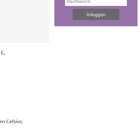
 E,
n Celsius.