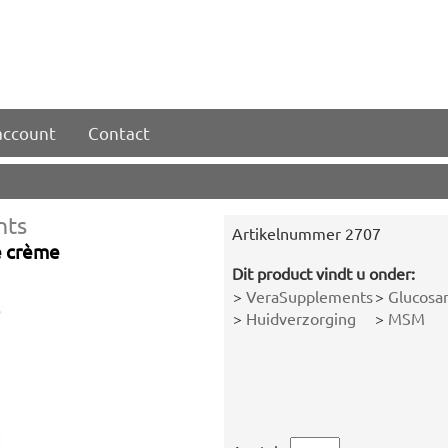
account
Contact
nts
Artikelnummer
2707
 crème
Dit product vindt u onder:
>
VeraSupplements
>
Glucosa
>
Huidverzorging
>
MSM