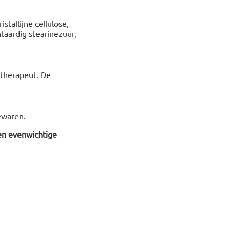
tallijne cellulose,
ntaardig stearinezuur,
 therapeut. De
ewaren.
en evenwichtige