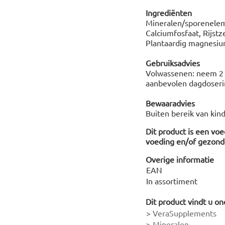
Ingrediënten
Mineralen/sporeneleme
Calciumfosfaat, Rijstz
Plantaardig magnesiu
Gebruiksadvies
Volwassenen: neem 2 m
aanbevolen dagdoserin
Bewaaradvies
Buiten bereik van kin
Dit product is een vo
voeding en/of gezonde
Overige informatie
EAN
In assortiment
Dit product vindt u on
>
VeraSupplements
>
Mineralen