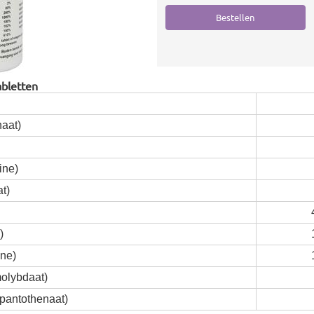
abletten
aat)
ine)
t)
)
ne)
olybdaat)
pantothenaat)