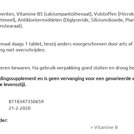
nten, Vitamine B5 (calciumpantothenaat), Vulstoffen (Microkris
etmeel), Antiklontermiddelen (Diglyceride, Siliciumdioxide, Pla
mstearaat).
aal daags 1 tablet, tenzij anders voorgeschreven door arts of
g niet overschrijden.
deren bewaren. Na gebruik verpakking goed sluiten en droog b
edingssupplement en is geen vervanging voor een gevarieerde 
 levensstijl.
8718347350659
21-2-2020
der:
>
Vitamine B