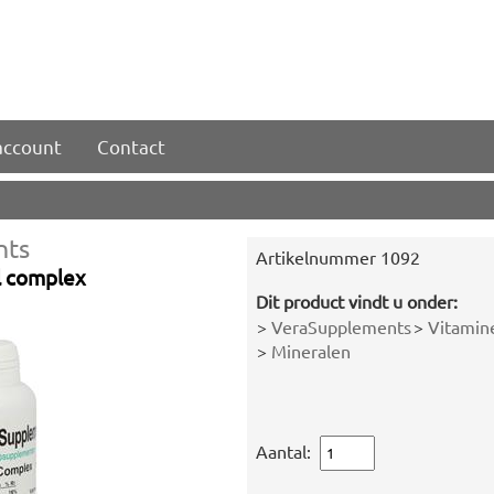
account
Contact
nts
Artikelnummer
1092
l complex
Dit product vindt u onder:
>
VeraSupplements
>
Vitamin
>
Mineralen
Aantal: