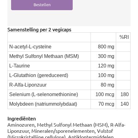
Samenstelling per 2 vegicaps
%RI
N-acetyl-L-cysteïne
800 mg
Methyl Sulfonyl Methaan (MSM)
300 mg
L-Taurine
120 mg
L-Glutathion (gereduceerd)
100 mg
R-Alfa-Liponzuur
80 mg
Selenium (L-selenomethionine)
100 mcg
180
Molybdeen (natriummolybdaat)
70 mcg
140
Ingrediënten
Aminozuren, Methyl Sulfonyl Methaan (MSM), R-Alfa-
Liponzuur, Mineralen/sporenelementen, Vulstof
(Microkristallijne cellulose), Antiklontermiddelen