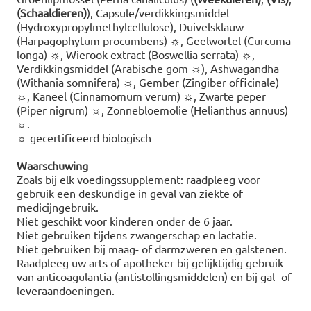
(Schaaldieren)
), Capsule/verdikkingsmiddel
(Hydroxypropylmethylcellulose), Duivelsklauw
(Harpagophytum procumbens) ☼, Geelwortel (Curcuma
longa) ☼, Wierook extract (Boswellia serrata) ☼,
Verdikkingsmiddel (Arabische gom ☼), Ashwagandha
(Withania somnifera) ☼, Gember (Zingiber officinale)
☼, Kaneel (Cinnamomum verum) ☼, Zwarte peper
(Piper nigrum) ☼, Zonnebloemolie (Helianthus annuus)
☼.
☼ gecertificeerd biologisch
Waarschuwing
Zoals bij elk voedingssupplement: raadpleeg voor
gebruik een deskundige in geval van ziekte of
medicijngebruik.
Niet geschikt voor kinderen onder de 6 jaar.
Niet gebruiken tijdens zwangerschap en lactatie.
Niet gebruiken bij maag- of darmzweren en galstenen.
Raadpleeg uw arts of apotheker bij gelijktijdig gebruik
van anticoagulantia (antistollingsmiddelen) en bij gal- of
leveraandoeningen.