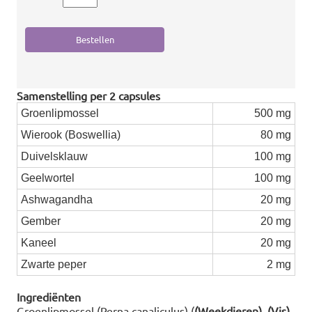
Samenstelling per 2 capsules
Groenlipmossel
500 mg
Wierook (Boswellia)
80 mg
Duivelsklauw
100 mg
Geelwortel
100 mg
Ashwagandha
20 mg
Gember
20 mg
Kaneel
20 mg
Zwarte peper
2 mg
Ingrediënten
Groenlipmossel (Perna canaliculus) (
(Weekdieren)
,
(Vis)
,