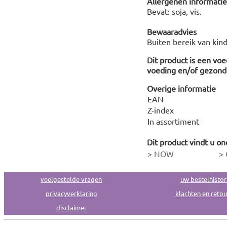
Allergenen informatie
Bevat: soja, vis.
Bewaaradvies
Buiten bereik van kin
Dit product is een vo
voeding en/of gezonde
Overige informatie
EAN
Z-index
In assortiment
Dit product vindt u on
>
NOW
>
veelgestelde vragen
uw bestelhistor
privacyverklaring
klachten en reto
disclaimer