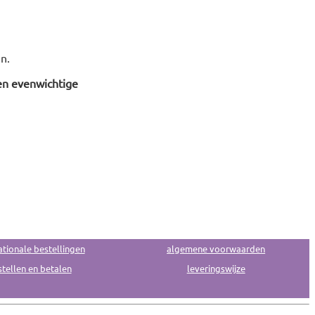
n.
en evenwichtige
ationale bestellingen
algemene voorwaarden
tellen en betalen
leveringswijze