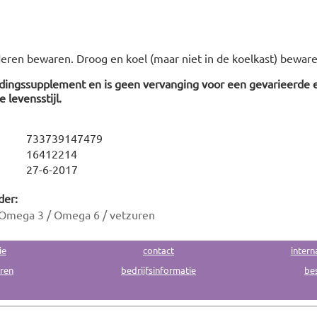
deren bewaren. Droog en koel (maar niet in de koelkast) beware
edingssupplement en is geen vervanging voor een gevarieerde 
 levensstijl.
733739147479
16412214
27-6-2017
der:
Omega 3 / Omega 6 / vetzuren
ie
contact
intern
uren
bedrijfsinformatie
bes