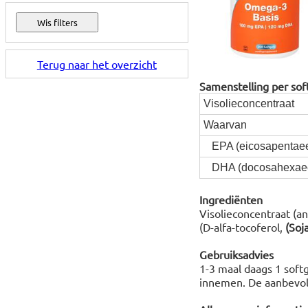
Terug naar het overzicht
Samenstelling per sof
Visolieconcentraat
Waarvan
EPA (eicosapentaee
DHA (docosahexaee
Ingrediënten
Visolieconcentraat (an
(D-alfa-tocoferol,
(Soja
Gebruiksadvies
1-3 maal daags 1 softg
innemen. De aanbevole