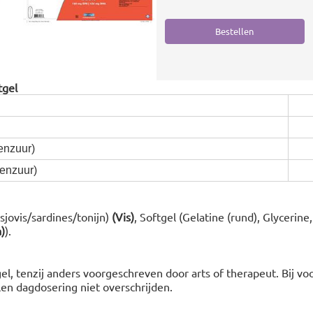
tgel
nzuur)
nzuur)
sjovis/sardines/tonijn)
(Vis)
, Softgel (Gelatine (rund), Glycerine
)
).
el, tenzij anders voorgeschreven door arts of therapeut. Bij vo
n dagdosering niet overschrijden.