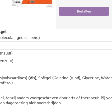
tgel
leculair gedistilleerd)
nzuur)
nzuur)
sjovis/sardines)
(Vis)
, Softgel (Gelatine (rund), Glycerine, Water
oferol).
el, tenzij anders voorgeschreven door arts of therapeut. Bij vo
n dagdosering niet overschrijden.