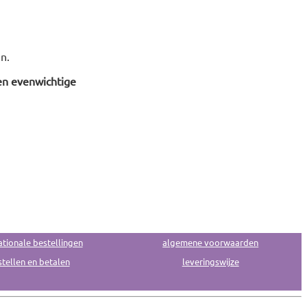
n.
en evenwichtige
ationale bestellingen
algemene voorwaarden
tellen en betalen
leveringswijze