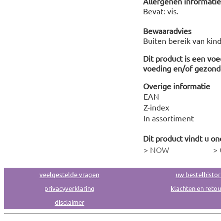
Allergenen informatie
Bevat: vis.
Bewaaradvies
Buiten bereik van kin
Dit product is een vo
voeding en/of gezonde
Overige informatie
EAN
Z-index
In assortiment
Dit product vindt u on
>
NOW
>
veelgestelde vragen
uw bestelhistor
privacyverklaring
klachten en reto
disclaimer