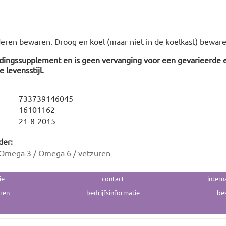
deren bewaren. Droog en koel (maar niet in de koelkast) beware
edingssupplement en is geen vervanging voor een gevarieerde 
 levensstijl.
733739146045
16101162
21-8-2015
der:
Omega 3 / Omega 6 / vetzuren
ie
contact
intern
uren
bedrijfsinformatie
bes