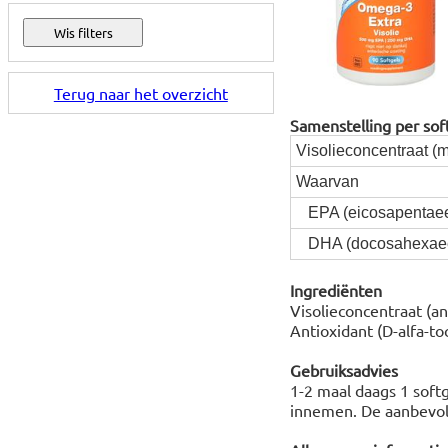
Terug naar het overzicht
Samenstelling per sof
Visolieconcentraat (mo
Waarvan
EPA (eicosapentaee
DHA (docosahexaee
Ingrediënten
Visolieconcentraat (an
Antioxidant (D-alfa-toc
Gebruiksadvies
1-2 maal daags 1 softg
innemen. De aanbevole