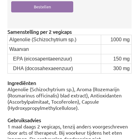
Samenstelling per 2 vegicaps
Algenolie (Schizochytrium sp.)
1000 mg
Waarvan
EPA (eicosapentaeenzuur)
150 mg
DHA (docosahexaeenzuur)
300 mg
Ingrediënten
Algenolie (Schizochytrium sp.), Aroma (Rozemarijn
(Rosmarinus officinalis) blad extract), Antioxidanten
(Ascorbylpalmitaat, Tocoferolen), Capsule
(Hydroxypropylmethylcellulose).
Gebruiksadvies
1 maal daags 2 vegicaps, tenzij anders voorgeschreven
door arts of therapeut. Bij voorkeur tijdens het eten
innemen. De aanbevolen dagdosering niet