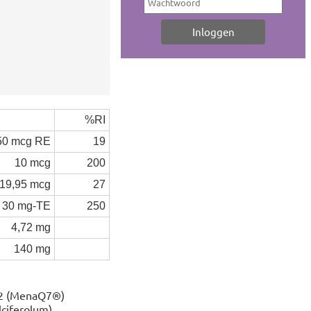
%RI
50 mcg RE
19
10 mcg
200
19,95 mcg
27
30 mg-TE
250
4,72 mg
140 mg
 K2 (MenaQ7®)
ciferolum).