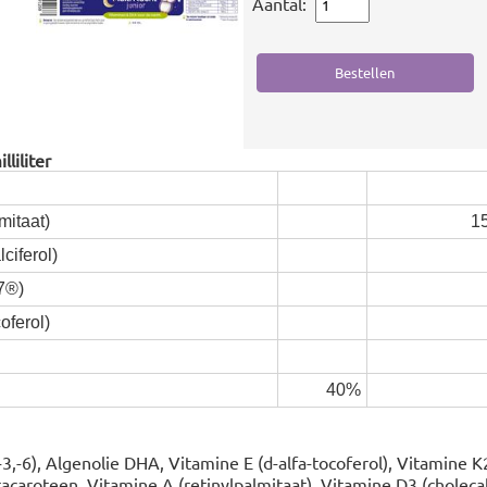
Aantal:
liliter
mitaat)
1
ciferol)
7®)
oferol)
40%
,-6), Algenolie DHA, Vitamine E (d-alfa-tocoferol), Vitamine
acaroteen, Vitamine A (retinylpalmitaat), Vitamine D3 (cholecal