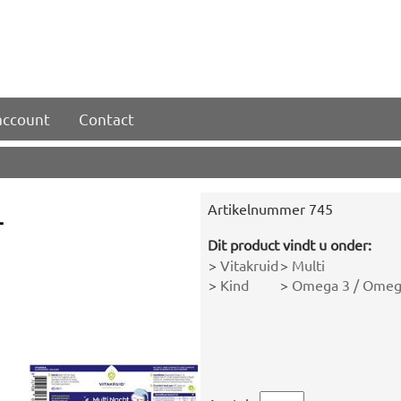
account
Contact
Artikelnummer
745
r
Dit product vindt u onder:
>
Vitakruid
>
Multi
>
Kind
>
Omega 3 / Omega