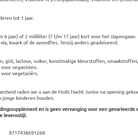
eren tot 1 jaar.
m 6 jaar) of 2 milliliter (7 t/m 17 jaar) kort voor het slapengaan
la, kwark of de avondfles. Tenzij anders geadviseerd.
n, gist, lactose, suiker, kunstmatige kleurstoffen, smaakstoffe
t voor veganisten.
t voor vegetariërs.
amheid raden we u aan de Multi Nacht Junior na opening gekoe
an jonge kinderen houden.
edingssupplement en is geen vervanging voor een gevarieerde 
 levensstijl.
8717438691268