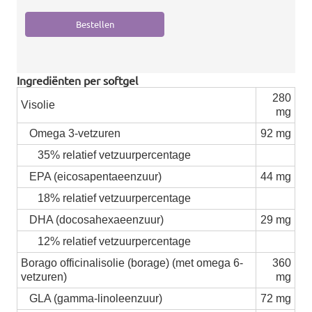
Ingrediënten per softgel
280
Visolie
mg
Omega 3-vetzuren
92 mg
35% relatief vetzuurpercentage
EPA (eicosapentaeenzuur)
44 mg
18% relatief vetzuurpercentage
DHA (docosahexaeenzuur)
29 mg
12% relatief vetzuurpercentage
Borago officinalisolie (borage) (met omega 6-
360
vetzuren)
mg
GLA (gamma-linoleenzuur)
72 mg