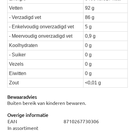
Vetten
92 g
- Verzadigd vet
86 g
- Enkelvoudig onverzadigd vet
5 g
- Meervoudig onverzadigd vet
0,9 g
Koolhydraten
0 g
- Suiker
0 g
Vezels
0 g
Eiwitten
0 g
Zout
<0,01 g
Bewaaradvies
Buiten bereik van kinderen bewaren.
Overige informatie
EAN
8710267730306
In assortiment