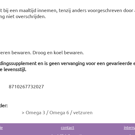
fst bij een maaltijd innemen, tenzij anders voorgeschreven door 
g niet overschrijden.
deren bewaren. Droog en koel bewaren.
edingssupplement en is geen vervanging voor een gevarieerde 
 levensstijl.
8710267732027
der:
>
Omega 3 / Omega 6 / vetzuren
ie
contact
intern