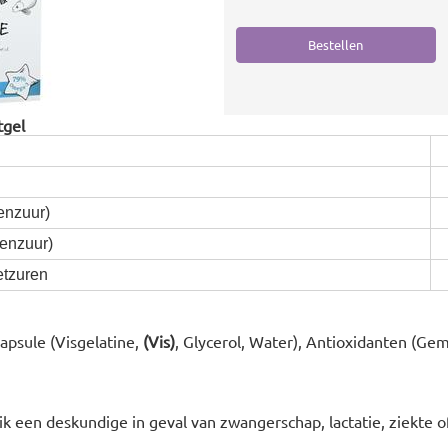
tgel
nzuur)
nzuur)
tzuren
Capsule (Visgelatine,
(Vis)
, Glycerol, Water), Antioxidanten (Ge
k een deskundige in geval van zwangerschap, lactatie, ziekte o