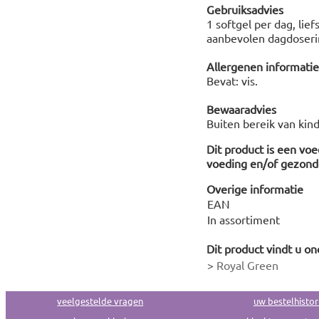
Gebruiksadvies
1 softgel per dag, lie
aanbevolen dagdoserin
Allergenen informatie
Bevat: vis.
Bewaaradvies
Buiten bereik van kin
Dit product is een vo
voeding en/of gezonde
Overige informatie
EAN
In assortiment
Dit product vindt u on
>
Royal Green
veelgestelde vragen
uw bestelhistor