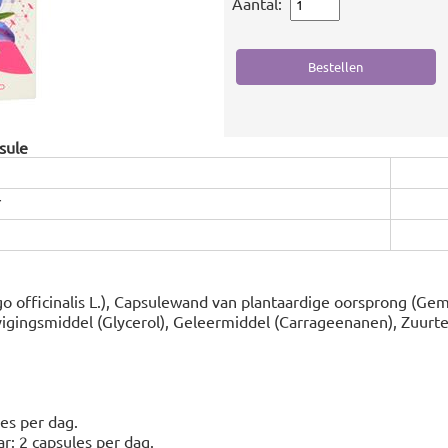
Aantal:
sule
r
o officinalis L.), Capsulewand van plantaardige oorsprong (Ge
igingsmiddel (Glycerol), Geleermiddel (Carrageenanen), Zuurt
es per dag.
r: 2 capsules per dag.