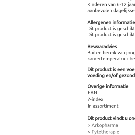
Kinderen van 6-12 jaa
aanbevolen dagelijkse 
Allergenen informatie
Dit product is geschik
Dit product is geschik
Bewaaradvies
Buiten bereik van jong
kamertemperatuur be
Dit product is een vo
voeding en/of gezonde
Overige informatie
EAN
Z-index
In assortiment
Dit product vindt u on
>
Arkopharma
>
Fytotherapie